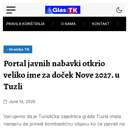
PRAVILA KORIŠTENJA
O NAMA
KONTAKT
P
- Hronika TK
Portal javnih nabavki otkrio
veliko ime za doček Nove 2027. u
Tuzli
June 14, 2026
Vjerujemo da je Turistička zajednica grada Tuzla imala
namjeru da priredi bombastičnu objavu ko će pjevati na