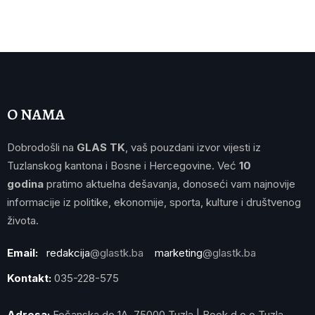
O NAMA
Dobrodošli na
GLAS TK
, vaš pouzdani izvor vijesti iz
Tuzlanskog kantona i Bosne i Hercegovine. Već
10
godina
pratimo aktuelna dešavanja, donoseći vam najnovije
informacije iz politike, ekonomije, sporta, kulture i društvenog
života.
Email:
redakcija
@glastk.ba
marketing
@glastk.ba
Kontakt:
035-228-575
Adresa:
Fočanska do 1A, 75000 Tuzla | Book d.o.o Tuzla