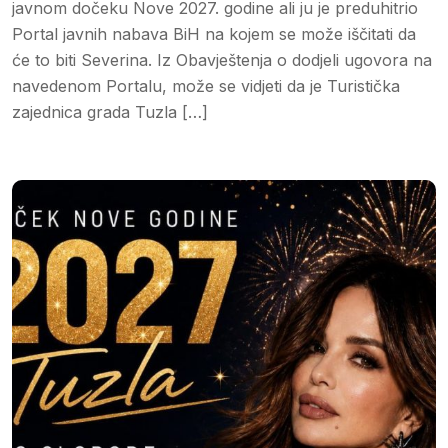
javnom dočeku Nove 2027. godine ali ju je preduhitrio
Portal javnih nabava BiH na kojem se može iščitati da
će to biti Severina. Iz Obavještenja o dodjeli ugovora na
navedenom Portalu, može se vidjeti da je Turistička
zajednica grada Tuzla […]