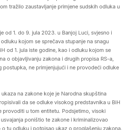
m tražilo zaustavljanje primjene sudskih odluka u
 od 1. do 9. jula 2023. u Banjoj Luci, svjesno i
nio odluku kojom se sprečava stupanje na snagu
 od 1. jula iste godine, kao i odluku kojom se
a o objavljivanju zakona i drugih propisa RS-a,
postupka, ne primjenjujući i ne provodeći odluke
 ukaza na zakone koje je Narodna skupština
ropisivali da se odluke visokog predstavnika u BiH
e provoditi u tom entitetu. Podsjetimo, visoki
usvajanja poništio te zakone i kriminalizovao
 o tu odluku i potpisao ukaz o proglašenju zakona,