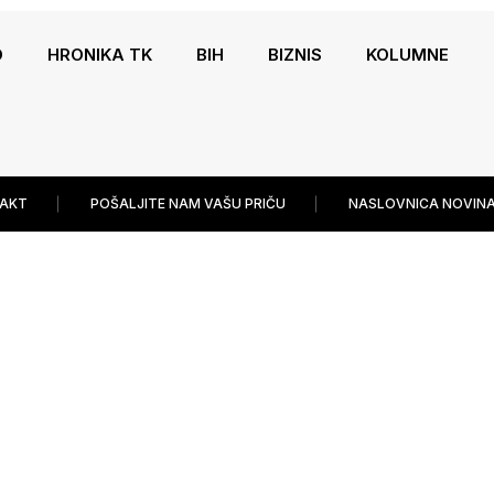
O
HRONIKA TK
BIH
BIZNIS
KOLUMNE
AKT
POŠALJITE NAM VAŠU PRIČU
NASLOVNICA NOVINA