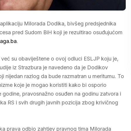
 aplikaciju Milorada Dodika, bivšeg predsjednika
ocesa pred Sudom BiH koji je rezultirao osuđujućom
raga.ba
.
 već su obaviještene o ovoj odluci ESLJP koju je,
udije iz Strazbura je navedeno da je Dodikov
ji nijedan razlog da bude razmatran u meritumu. To
izme koje je mogao koristiti kako bi osporio
e godine, pravosnažno osuđen na godinu zatvora i
a RS i svih drugih javnih pozicija zbog krivičnog
dska prava odbio zahtjev pravnog tima Milorada