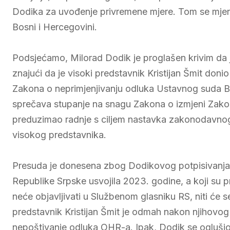
Dodika za uvođenje privremene mjere. Tom se mjero
Bosni i Hercegovini.
Podsjećamo, Milorad Dodik je proglašen krivim da je
znajući da je visoki predstavnik Kristijan Šmit do
Zakona o neprimjenjivanju odluka Ustavnog suda BiH
sprečava stupanje na snagu Zakona o izmjeni Zakon
preduzimao radnje s ciljem nastavka zakonodavnog 
visokog predstavnika.
Presuda je donesena zbog Dodikovog potpisivanja
Republike Srpske usvojila 2023. godine, a koji su p
neće objavljivati u Službenom glasniku RS, niti će s
predstavnik Kristijan Šmit je odmah nakon njihovog 
nepoštivanje odluka OHR-a. Ipak, Dodik se oglušio