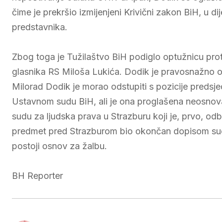
čime je prekršio izmijenjeni Krivični zakon BiH, u d
predstavnika.
Zbog toga je Tužilaštvo BiH podiglo optužnicu proti
glasnika RS Miloša Lukića. Dodik je pravosnažno 
Milorad Dodik je morao odstupiti s pozicije predsj
Ustavnom sudu BiH, ali je ona proglašena neosno
sudu za ljudska prava u Strazburu koji je, prvo, odbi
predmet pred Strazburom bio okončan dopisom sudije
postoji osnov za žalbu.
BH Reporter