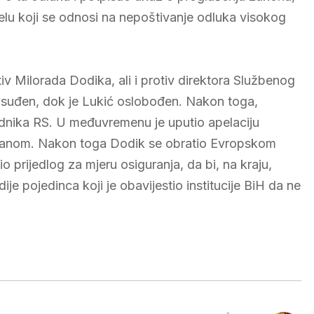
ijelu koji se odnosi na nepoštivanje odluka visokog
v Milorada Dodika, ali i protiv direktora Službenog
osuđen, dok je Lukić oslobođen. Nakon toga,
ednika RS. U međuvremenu je uputio apelaciju
vanom. Nakon toga Dodik se obratio Evropskom
o prijedlog za mjeru osiguranja, da bi, na kraju,
 pojedinca koji je obavijestio institucije BiH da ne