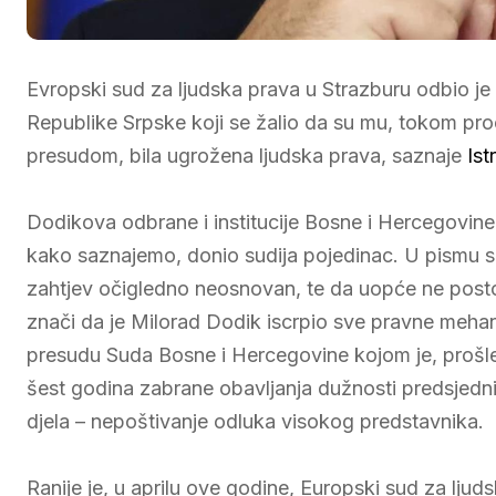
Evropski sud za ljudska prava u Strazburu odbio je
Republike Srpske koji se žalio da su mu, tokom pr
presudom, bila ugrožena ljudska prava, saznaje
Ist
Dodikova odbrane i institucije Bosne i Hercegovine
kako saznajemo, donio sudija pojedinac. U pismu s
zahtjev očigledno neosnovan, te da uopće ne posto
znači da je Milorad Dodik iscrpio sve pravne mehan
presudu Suda Bosne i Hercegovine kojom je, prošl
šest godina zabrane obavljanja dužnosti predsjednik
djela – nepoštivanje odluka visokog predstavnika.
Ranije je, u aprilu ove godine, Europski sud za lju