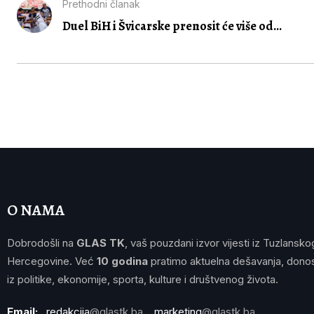
Prethodni članak
Duel BiH i Švicarske prenosit će više od...
O NAMA
Dobrodošli na
GLAS TK
, vaš pouzdani izvor vijesti iz Tuzlansko
Hercegovine. Već
10 godina
pratimo aktuelna dešavanja, donos
iz politike, ekonomije, sporta, kulture i društvenog života.
Email:
redakcija
@glastk.ba
marketing
@glastk.ba