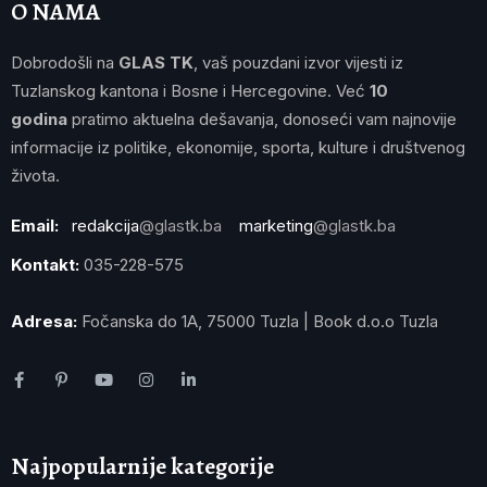
O NAMA
Dobrodošli na
GLAS TK
, vaš pouzdani izvor vijesti iz
Tuzlanskog kantona i Bosne i Hercegovine. Već
10
godina
pratimo aktuelna dešavanja, donoseći vam najnovije
informacije iz politike, ekonomije, sporta, kulture i društvenog
života.
Email:
redakcija
@glastk.ba
marketing
@glastk.ba
Kontakt:
035-228-575
Adresa:
Fočanska do 1A, 75000 Tuzla | Book d.o.o Tuzla
Najpopularnije kategorije