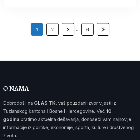
…
1
2
3
6
O NAMA
Dobrodošli na
GLAS TK
, vaš pouzdani izvor vijesti iz
Tuzlanskog kantona i Bosne i Hercegovine. Već
10
godina
pratimo aktuelna dešavanja, donoseći vam najnovije
informacije iz politike, ekonomije, sporta, kulture i društvenog
života.