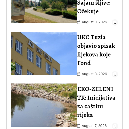
Sajam šljive:
Očekuje
August 8, 2026
UKC Tuzla
objavio spisak
lijekova koje
Fond
August 8, 2026
EKO-ZELENI
TK: Inicijativa
za zaštitu
rijeka
August 7, 2026