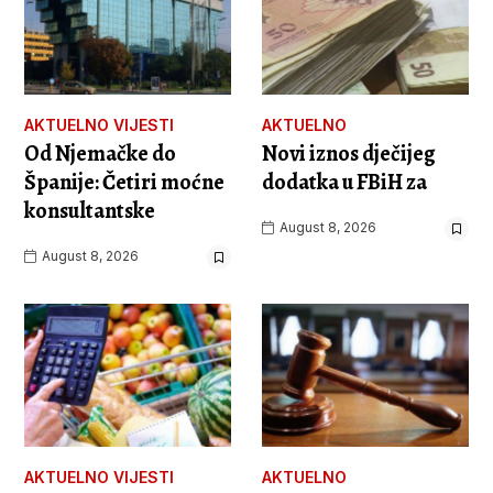
AKTUELNO
VIJESTI
AKTUELNO
Od Njemačke do
Novi iznos dječijeg
Španije: Četiri moćne
dodatka u FBiH za
konsultantske
August 8, 2026
August 8, 2026
AKTUELNO
VIJESTI
AKTUELNO