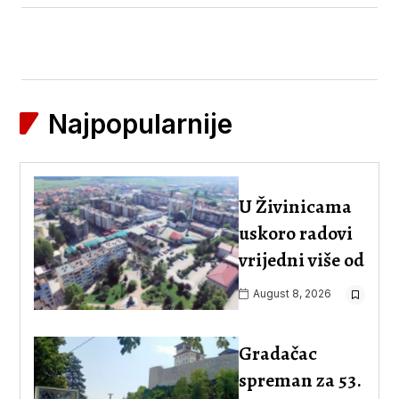
Najpopularnije
U Živinicama
uskoro radovi
vrijedni više od
August 8, 2026
Gradačac
spreman za 53.