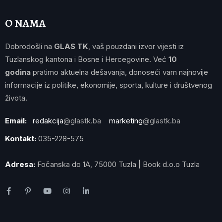
O NAMA
Dobrodošli na
GLAS TK
, vaš pouzdani izvor vijesti iz
Tuzlanskog kantona i Bosne i Hercegovine. Već
10
godina
pratimo aktuelna dešavanja, donoseći vam najnovije
informacije iz politike, ekonomije, sporta, kulture i društvenog
života.
Email:
redakcija
@glastk.ba
marketing
@glastk.ba
Kontakt:
035-228-575
Adresa:
Fočanska do 1A, 75000 Tuzla | Book d.o.o Tuzla