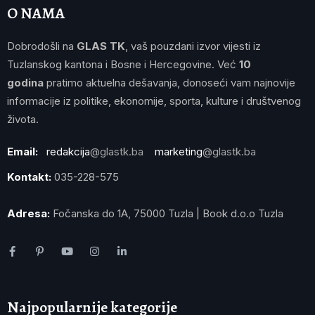
O NAMA
Dobrodošli na
GLAS TK
, vaš pouzdani izvor vijesti iz
Tuzlanskog kantona i Bosne i Hercegovine. Već
10
godina
pratimo aktuelna dešavanja, donoseći vam najnovije
informacije iz politike, ekonomije, sporta, kulture i društvenog
života.
Email:
redakcija
@glastk.ba
marketing
@glastk.ba
Kontakt:
035-228-575
Adresa:
Fočanska do 1A, 75000 Tuzla | Book d.o.o Tuzla
Najpopularnije kategorije