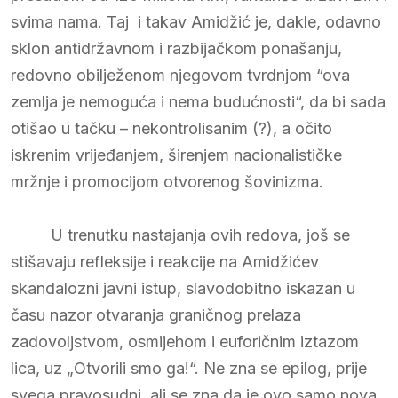
svima nama. Taj i takav Amidžić je, dakle, odavno
sklon antidržavnom i razbijačkom ponašanju,
redovno obilježenom njegovom tvrdnjom “ova
zemlja je nemoguća i nema budućnosti“, da bi sada
otišao u tačku – nekontrolisanim (?), a očito
iskrenim vrijeđanjem, širenjem nacionalističke
mržnje i promocijom otvorenog šovinizma.
U trenutku nastajanja ovih redova, još se
stišavaju refleksije i reakcije na Amidžićev
skandalozni javni istup, slavodobitno iskazan u
času nazor otvaranja graničnog prelaza
zadovoljstvom, osmijehom i euforičnim iztazom
lica, uz „Otvorili smo ga!“. Ne zna se epilog, prije
svega pravosudni, ali se zna da je ovo samo nova