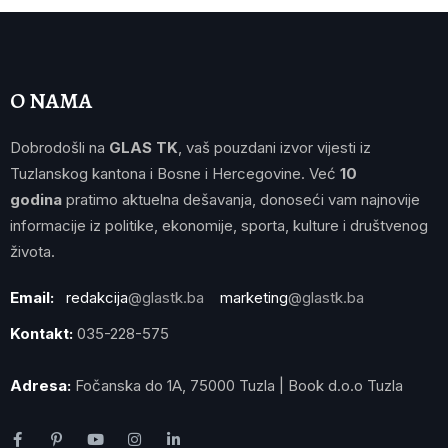
O NAMA
Dobrodošli na
GLAS TK
, vaš pouzdani izvor vijesti iz
Tuzlanskog kantona i Bosne i Hercegovine. Već
10
godina
pratimo aktuelna dešavanja, donoseći vam najnovije
informacije iz politike, ekonomije, sporta, kulture i društvenog
života.
Email:
redakcija
@glastk.ba
marketing
@glastk.ba
Kontakt:
035-228-575
Adresa:
Fočanska do 1A, 75000 Tuzla | Book d.o.o Tuzla