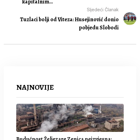
kapitalnim...
Sljedeći Članak
Tuzlaci bolji od Viteza: Husejinović donio
pobjedu Slobodi
NAJNOVIJE
Budućnost Željezare Zenica neizvjesna: