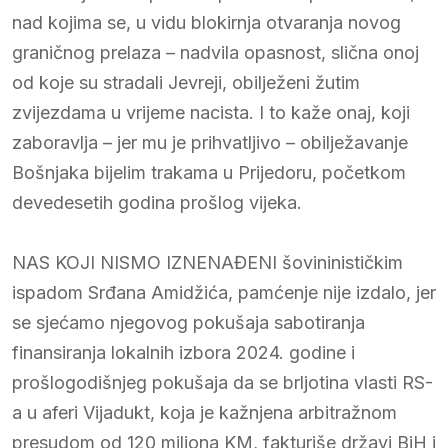
nad kojima se, u vidu blokirnja otvaranja novog
graničnog prelaza – nadvila opasnost, slična onoj
od koje su stradali Jevreji, obilježeni žutim
zvijezdama u vrijeme nacista. I to kaže onaj, koji
zaboravlja – jer mu je prihvatljivo – obilježavanje
Bošnjaka bijelim trakama u Prijedoru, početkom
devedesetih godina prošlog vijeka.
NAS KOJI NISMO IZNENAĐENI šovininističkim
ispadom Srđana Amidžića, pamćenje nije izdalo, jer
se sjećamo njegovog pokušaja sabotiranja
finansiranja lokalnih izbora 2024. godine i
prošlogodišnjeg pokušaja da se brljotina vlasti RS-
a u aferi Vijadukt, koja je kažnjena arbitražnom
presudom od 120 miliona KM, fakturiše državi BiH i