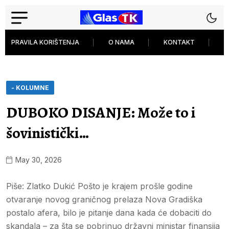
PRAVILA KORIŠTENJA
O NAMA
KONTAKT
P
- KOLUMNE
DUBOKO DISANJE: Može to i
šovinistički…
May 30, 2026
Piše: Zlatko Dukić Pošto je krajem prošle godine
otvaranje novog graničnog prelaza Nova Gradiška
postalo afera, bilo je pitanje dana kada će dobaciti do
skandala – za šta se pobrinuo državni ministar finansija