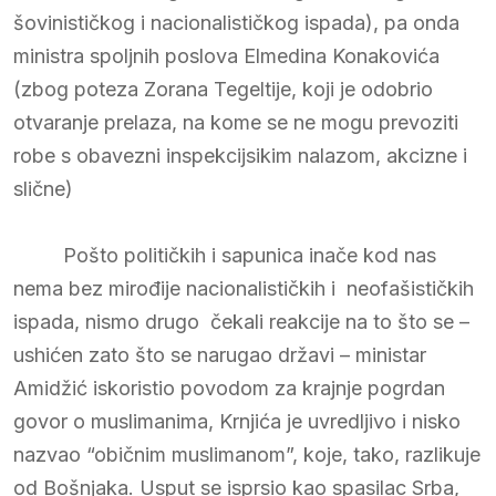
šovinističkog i nacionalističkog ispada), pa onda
ministra spoljnih poslova Elmedina Konakovića
(zbog poteza Zorana Tegeltije, koji je odobrio
otvaranje prelaza, na kome se ne mogu prevoziti
robe s obavezni inspekcijsikim nalazom, akcizne i
slične)
Pošto političkih i sapunica inače kod nas
nema bez mirođije nacionalističkih i neofašističkih
ispada, nismo drugo čekali reakcije na to što se –
ushićen zato što se narugao državi – ministar
Amidžić iskoristio povodom za krajnje pogrdan
govor o muslimanima, Krnjića je uvredljivo i nisko
nazvao “običnim muslimanom”, koje, tako, razlikuje
od Bošnjaka. Usput se isprsio kao spasilac Srba,