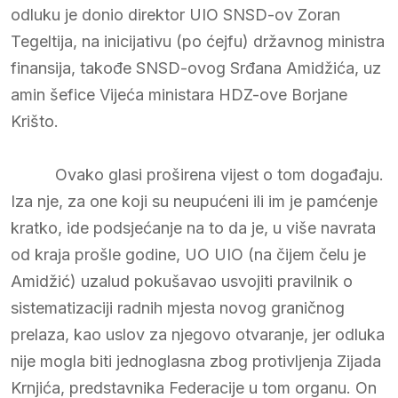
odluku je donio direktor UIO SNSD-ov Zoran
Tegeltija, na inicijativu (po ćejfu) državnog ministra
finansija, takođe SNSD-ovog Srđana Amidžića, uz
amin šefice Vijeća ministara HDZ-ove Borjane
Krišto.
Ovako glasi proširena vijest o tom događaju.
Iza nje, za one koji su neupućeni ili im je pamćenje
kratko, ide podsjećanje na to da je, u više navrata
od kraja prošle godine, UO UIO (na čijem čelu je
Amidžić) uzalud pokušavao usvojiti pravilnik o
sistematizaciji radnih mjesta novog graničnog
prelaza, kao uslov za njegovo otvaranje, jer odluka
nije mogla biti jednoglasna zbog protivljenja Zijada
Krnjića, predstavnika Federacije u tom organu. On