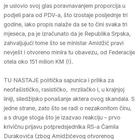
je uslovio svoj glas poravnavanjem proporcija u
podjeli para od PDV-a, što izostaje posljednje tri
godine, iako propis nalaže da se to čini svaka tri
mjeseca, pa je izračunato da je Republika Srpska,
zahvaljujući tome što se ministar Amidžić pravi
nevješt i otvoreno minira tu obavezu, od Federacije
otela oko 151 milion KM (!).
TU NASTAJE politička sapunica i prilika za
neofašističko, rasističko, mrzilačko i, u krajnjoj
liniji, siledžijsko ponašanje aktera ovog skandala. S
jedne strane, zato što se radi o nezakonitom činu,
a s druge stoga što je izazvao reakciju – prvo
krivičnu prijavu potpredsjednika RS-a Ćamila
Durakovića (zbog Amidžićevog otvorenog