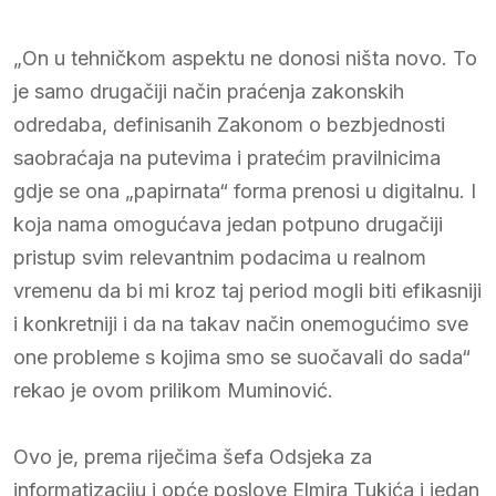
„On u tehničkom aspektu ne donosi ništa novo. To
je samo drugačiji način praćenja zakonskih
odredaba, definisanih Zakonom o bezbjednosti
saobraćaja na putevima i pratećim pravilnicima
gdje se ona „papirnata“ forma prenosi u digitalnu. I
koja nama omogućava jedan potpuno drugačiji
pristup svim relevantnim podacima u realnom
vremenu da bi mi kroz taj period mogli biti efikasniji
i konkretniji i da na takav način onemogućimo sve
one probleme s kojima smo se suočavali do sada“
rekao je ovom prilikom Muminović.
Ovo je, prema riječima šefa Odsjeka za
informatizaciju i opće poslove Elmira Tukića i jedan