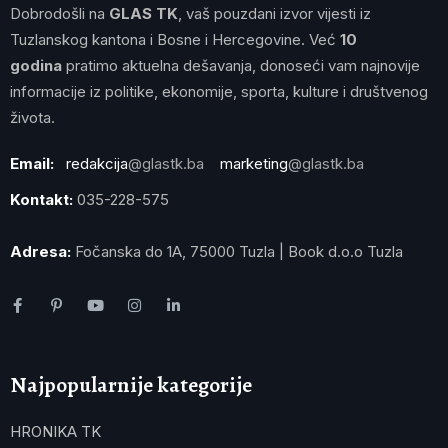
Dobrodošli na
GLAS TK
, vaš pouzdani izvor vijesti iz
Tuzlanskog kantona i Bosne i Hercegovine. Već
10
godina
pratimo aktuelna dešavanja, donoseći vam najnovije
informacije iz politike, ekonomije, sporta, kulture i društvenog
života.
Email:
redakcija
@glastk.ba
marketing
@glastk.ba
Kontakt:
035-228-575
Adresa:
Fočanska do 1A, 75000 Tuzla | Book d.o.o Tuzla
Najpopularnije kategorije
HRONIKA TK