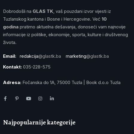
Dobrodošli na
GLAS TK
, vaš pouzdani izvor vijesti iz
Tuzlanskog kantona i Bosne i Hercegovine. Već
10
godina
pratimo aktuelna dešavanja, donoseći vam najnovije
informacije iz politike, ekonomije, sporta, kulture i društvenog
života.
Email:
redakcija
@glastk.ba
marketing
@glastk.ba
Kontakt:
035-228-575
Adresa:
Fočanska do 1A, 75000 Tuzla | Book d.o.o Tuzla
Najpopularnije kategorije