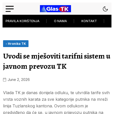
PRAVILA KORIŠTENJA
O NAMA
KONTAKT
P
- Hronika TK
Uvodi se mješoviti tarifni sistem u
javnom prevozu TK
June 2, 2026
Vlada TK je danas donijela odluku, te utvrdila tarife svih
vrsta voznih karata za sve kategorije putnika na mreži
linija Tuzlanskog kantona. Ovom odlukom je
predviđeno da će se, u javnom prijevozu putnika na