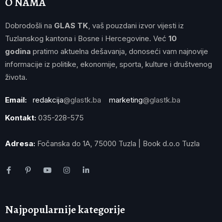
O NAMA
Dobrodošli na
GLAS TK
, vaš pouzdani izvor vijesti iz
Tuzlanskog kantona i Bosne i Hercegovine. Već
10
godina
pratimo aktuelna dešavanja, donoseći vam najnovije
informacije iz politike, ekonomije, sporta, kulture i društvenog
života.
Email:
redakcija
@glastk.ba
marketing
@glastk.ba
Kontakt:
035-228-575
Adresa:
Fočanska do 1A, 75000 Tuzla | Book d.o.o Tuzla
Najpopularnije kategorije