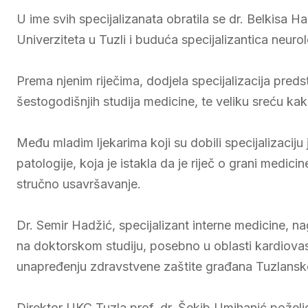
U ime svih specijalizanata obratila se dr. Belkisa 
Univerziteta u Tuzli i buduća specijalizantica neurol
Prema njenim riječima, dodjela specijalizacija pred
šestogodišnjih studija medicine, te veliku sreću kak
Među mladim ljekarima koji su dobili specijalizaciju 
patologije, koja je istakla da je riječ o grani medici
stručno usavršavanje.
Dr. Semir Hadžić, specijalizant interne medicine, n
na doktorskom studiju, posebno u oblasti kardiovasku
unapređenju zdravstvene zaštite građana Tuzlansk
Direktor UKC Tuzla prof. dr. Šekib Umihanić poželi