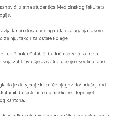
Hasanović, zlatna studentica Medicinskog fakulteta
ogije.
stavlja krunu dosadašnjeg rada i zalaganja tokom
o za nju, tako i za ostale kolege.
je i dr. Blanka Đulabić, buduća specijalizantica
ne koja zahtijeva cjeloživotno učenje i kontinuirano
aglasio je da vjeruje kako će njegov dosadašnji rad
larnih bolesti i interne medicine, doprinijeti
og kantona.
o je mladim kolegama dobrodošlicu, poručivši da ih