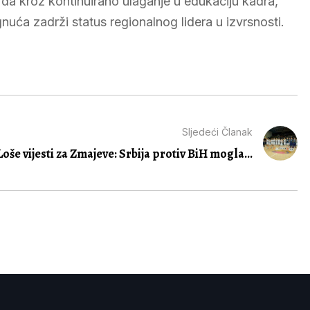
e da kroz kontinuirano ulaganje u edukaciju kadra,
nuća zadrži status regionalnog lidera u izvrsnosti.
Sljedeći Članak
Loše vijesti za Zmajeve: Srbija protiv BiH mogla...