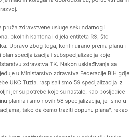
 razvoj.
oja pruža zdravstvene usluge sekundarnog i
a, okolnih kantona i dijela entiteta RS, što
ika. Upravo zbog toga, kontinuirano prema planu i
an specijalizacija i subspecijalizacija koje
starstvu zdravstva TK. Nakon usklađivanja sa
jeđuje u Ministarstvo zdravstva Federacije BiH gdje
be UKC Tuzla, raspisali smo 59 specijalizacija iz
ljni jer su potrebe koje su nastale, kao posljedice
u planirali smo novih 58 specijalizacija, jer smo u
acijama, tako da ćemo tražiti dopunu plana“, rekao