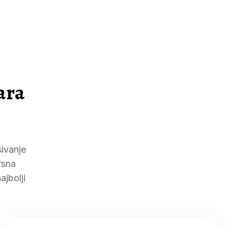
ara
sivanje
rsna
ajbolji