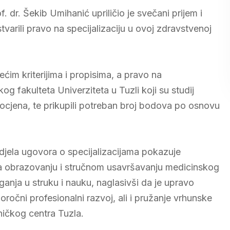
. dr. Šekib Umihanić upriličio je svečani prijem i
tvarili pravo na specijalizaciju u ovoj zdravstvenoj
im kriterijima i propisima, a pravo na
skog fakulteta Univerziteta u Tuzli koji su studij
k ocjena, te prikupili potreban broj bodova po osnovu
djela ugovora o specijalizacijama pokazuje
 obrazovanju i stručnom usavršavanju medicinskog
aganja u struku i nauku, naglasivši da je upravo
očni profesionalni razvoj, ali i pružanje vrhunske
ničkog centra Tuzla.