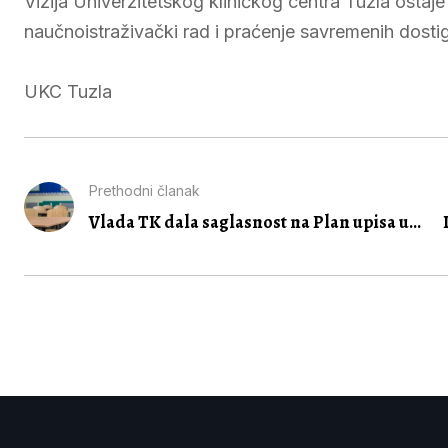
Vizija Univerzitetskog kliničkog centra Tuzla ostaj
naučnoistraživački rad i praćenje savremenih dostig
UKC Tuzla
Prethodni članak
Vlada TK dala saglasnost na Plan upisa u...