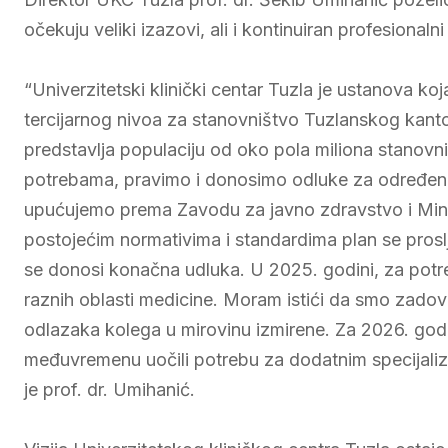
očekuju veliki izazovi, ali i kontinuiran profesionalni
“Univerzitetski klinički centar Tuzla je ustanova k
tercijarnog nivoa za stanovništvo Tuzlanskog kanton
predstavlja populaciju od oko pola miliona stanovn
potrebama, pravimo i donosimo odluke za određeni pl
upućujemo prema Zavodu za javno zdravstvo i Mini
postojećim normativima i standardima plan se prosl
se donosi konačna udluka. U 2025. godini, za potre
raznih oblasti medicine. Moram istići da smo zadovo
odlazaka kolega u mirovinu izmirene. Za 2026. godin
međuvremenu uočili potrebu za dodatnim specijaliz
je prof. dr. Umihanić.