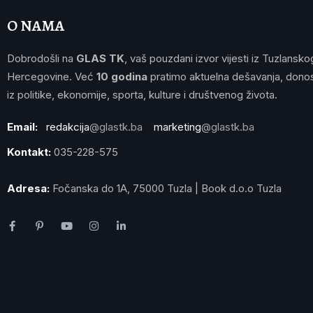
O NAMA
Dobrodošli na
GLAS TK
, vaš pouzdani izvor vijesti iz Tuzlansko
Hercegovine. Već
10 godina
pratimo aktuelna dešavanja, donos
iz politike, ekonomije, sporta, kulture i društvenog života.
Email:
redakcija
@glastk.ba
marketing
@glastk.ba
Kontakt:
035-228-575
Adresa:
Fočanska do 1A, 75000 Tuzla | Book d.o.o Tuzla