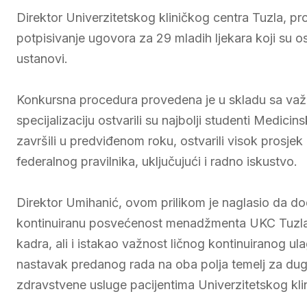
Direktor Univerzitetskog kliničkog centra Tuzla, prof
potpisivanje ugovora za 29 mladih ljekara koji su os
ustanovi.
Konkursna procedura provedena je u skladu sa važeć
specijalizaciju ostvarili su najbolji studenti Medicin
završili u predviđenom roku, ostvarili visok prosje
federalnog pravilnika, uključujući i radno iskustvo.
Direktor Umihanić, ovom prilikom je naglasio da do
kontinuiranu posvećenost menadžmenta UKC Tuzla
kadra, ali i istakao važnost ličnog kontinuiranog ul
nastavak predanog rada na oba polja temelj za dugor
zdravstvene usluge pacijentima Univerzitetskog kli