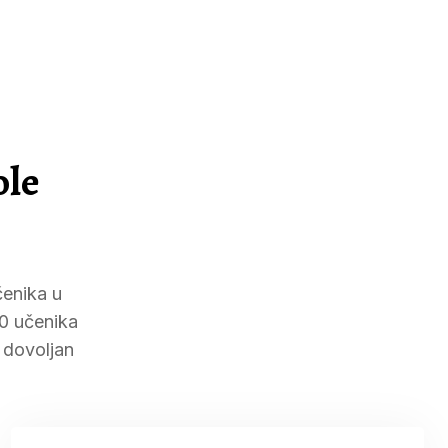
ole
čenika u
80 učenika
 dovoljan