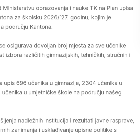
 Ministarstvu obrazovanja i nauke TK na Plan upisa
ntona za školsku 2026/´27. godinu, kojim je
na području Kantona.
se osigurava dovoljan broj mjesta za sve učenike
zbora različitih gimnazijskih, tehničkih, stručnih i
 upis 696 učenika u gimnazije, 2304 učenika u
2 učenika u umjetničke škole na području našeg
ljenja nadležnih institucija i rezultati javne rasprave,
ih zanimanja i usklađivanje upisne politike s