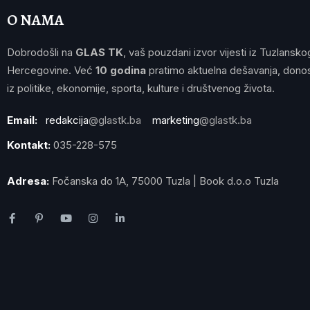
O NAMA
Dobrodošli na
GLAS TK
, vaš pouzdani izvor vijesti iz Tuzlansko
Hercegovine. Već
10 godina
pratimo aktuelna dešavanja, donos
iz politike, ekonomije, sporta, kulture i društvenog života.
Email:
redakcija
@glastk.ba
marketing
@glastk.ba
Kontakt:
035-228-575
Adresa:
Fočanska do 1A, 75000 Tuzla | Book d.o.o Tuzla