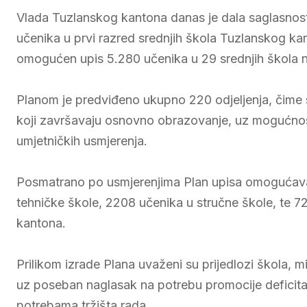
Vlada Tuzlanskog kantona danas je dala saglasnost
učenika u prvi razred srednjih škola Tuzlanskog ka
omogućen upis 5.280 učenika u 29 srednjih škola 
Planom je predviđeno ukupno 220 odjeljenja, čime 
koji završavaju osnovno obrazovanje, uz mogućnost i
umjetničkih usmjerenja.
Posmatrano po usmjerenjima Plan upisa omogućava
tehničke škole, 2208 učenika u stručne škole, te 7
kantona.
Prilikom izrade Plana uvaženi su prijedlozi škola, miš
uz poseban naglasak na potrebu promocije deficitarn
potrebama tržišta rada.