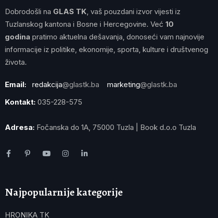
Dobrodošli na
GLAS TK
, vaš pouzdani izvor vijesti iz
Tuzlanskog kantona i Bosne i Hercegovine. Već
10
godina
pratimo aktuelna dešavanja, donoseći vam najnovije
informacije iz politike, ekonomije, sporta, kulture i društvenog
života.
Email:
redakcija
@glastk.ba
marketing
@glastk.ba
Kontakt:
035-228-575
Adresa:
Fočanska do 1A, 75000 Tuzla | Book d.o.o Tuzla
Najpopularnije kategorije
HRONIKA TK