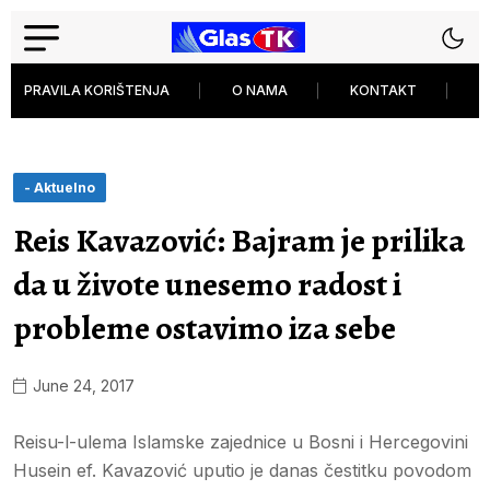
PRAVILA KORIŠTENJA
O NAMA
KONTAKT
P
- Aktuelno
Reis Kavazović: Bajram je prilika
da u živote unesemo radost i
probleme ostavimo iza sebe
June 24, 2017
Reisu-l-ulema Islamske zajednice u Bosni i Hercegovini
Husein ef. Kavazović uputio je danas čestitku povodom