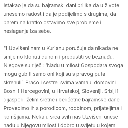
Istakao je da su bajramski dani prilika da u živote
unesemo radost i da je podijelimo s drugima, da
barem na kratko ostavimo sve probleme i
neslaganja iza sebe.
“I Uzvišeni nam u Kur`anu poručuje da nikada ne
smijemo klonuti duhom i prepustiti se beznađu.
Njegove su riječi: ‘Nadu u milost Gospodara svoga
mogu gubiti samo oni koji su s pravog puta
skrenuli’. Braćo i sestre, svima vama u domovini
Bosni i Hercegovini, u Hrvatskoj, Sloveniji, Srbiji i
dijaspori, želim sretne i berićetne bajramske dane.
Provedimo ih s porodicom, rodbinom, prijateljima i
komšijama. Neka u srca svih nas Uzvišeni unese
nadu u Njegovu milost i dobro u svijetu u kojem