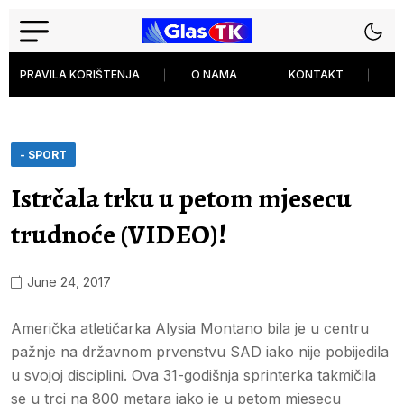
PRAVILA KORIŠTENJA
O NAMA
KONTAKT
P
- SPORT
Istrčala trku u petom mjesecu
trudnoće (VIDEO)!
June 24, 2017
Američka atletičarka Alysia Montano bila je u centru
pažnje na državnom prvenstvu SAD iako nije pobijedila
u svojoj disciplini. Ova 31-godišnja sprinterka takmičila
se u trci na 800 metara iako je u petom mjesecu