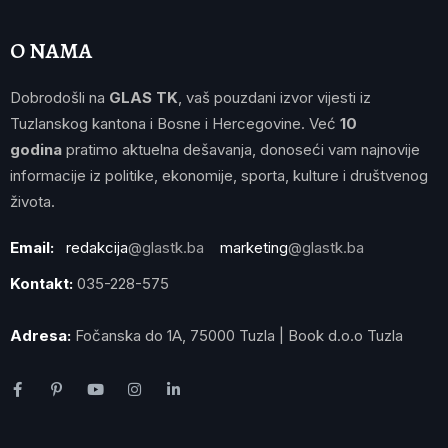
O NAMA
Dobrodošli na
GLAS TK
, vaš pouzdani izvor vijesti iz
Tuzlanskog kantona i Bosne i Hercegovine. Već
10
godina
pratimo aktuelna dešavanja, donoseći vam najnovije
informacije iz politike, ekonomije, sporta, kulture i društvenog
života.
Email:
redakcija
@glastk.ba
marketing
@glastk.ba
Kontakt:
035-228-575
Adresa:
Fočanska do 1A, 75000 Tuzla | Book d.o.o Tuzla