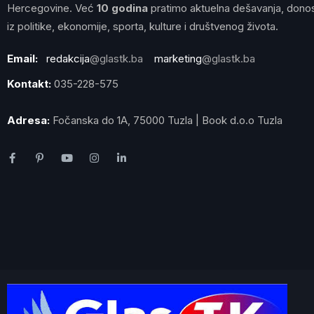
Hercegovine. Već
10 godina
pratimo aktuelna dešavanja, donos
iz politike, ekonomije, sporta, kulture i društvenog života.
Email:
redakcija
@glastk.ba
marketing
@glastk.ba
Kontakt:
035-228-575
Adresa:
Fočanska do 1A, 75000 Tuzla | Book d.o.o Tuzla