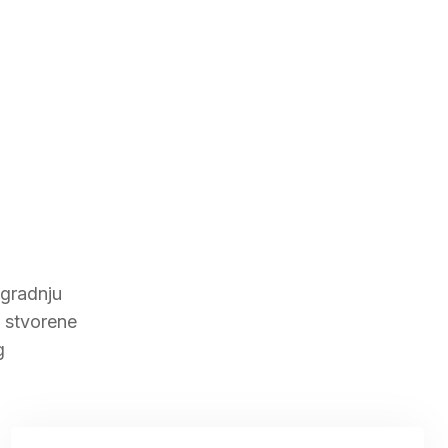
zgradnju
m stvorene
g