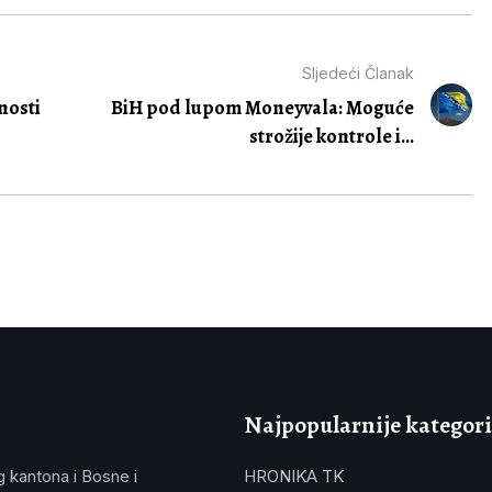
Sljedeći Članak
nosti
BiH pod lupom Moneyvala: Moguće
strožije kontrole i...
Najpopularnije kategori
g kantona i Bosne i
HRONIKA TK