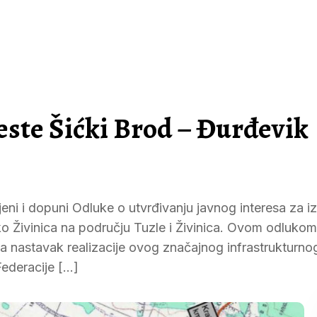
este Šićki Brod – Đurđevik
eni i dopuni Odluke o utvrđivanju javnog interesa za i
o Živinica na području Tuzle i Živinica. Ovom odluko
a nastavak realizacije ovog značajnog infrastrukturno
Federacije […]