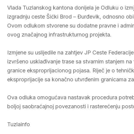
Vlada Tuzlanskog kantona donijela je Odluku o izmj
izgradnju ceste Šićki Brod – Đurđevik, odnosno obil
Ovom odlukom stvorene su dodatne pravne i adminis
ovog značajnog infrastrukturnog projekta.
Izmjene su uslijedile na zahtjev JP Ceste Federacij
izvršeno usklađivanje trase sa stvarnim stanjem na 
granice eksproprijacionog pojasa. Riječ je o tehni
eksproprijacije sa konačno utvrđenim granicama za
Ova odluka omogućava nastavak procedura potrebnih 
boljoj saobraćajnoj povezanosti i rasterećenju post
Tuzlainfo