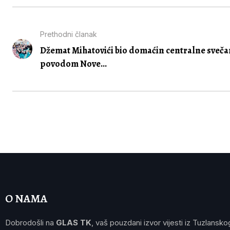
Prethodni članak
Džemat Mihatovići bio domaćin centralne sveča
povodom Nove...
O NAMA
Dobrodošli na
GLAS TK
, vaš pouzdani izvor vijesti iz Tuzlansko