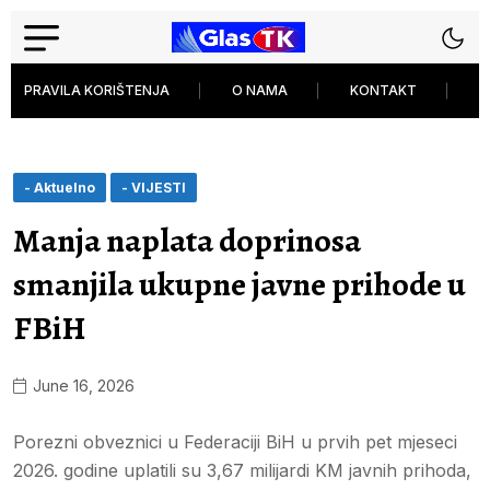
PRAVILA KORIŠTENJA
O NAMA
KONTAKT
P
- Aktuelno
- VIJESTI
Manja naplata doprinosa
smanjila ukupne javne prihode u
FBiH
June 16, 2026
Porezni obveznici u Federaciji BiH u prvih pet mjeseci
2026. godine uplatili su 3,67 milijardi KM javnih prihoda,