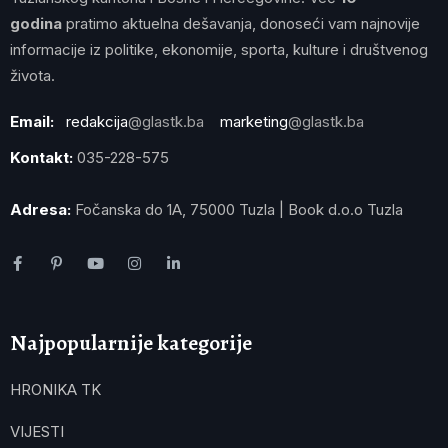
godina
pratimo aktuelna dešavanja, donoseći vam najnovije
informacije iz politike, ekonomije, sporta, kulture i društvenog
života.
Email:
redakcija
@glastk.ba
marketing
@glastk.ba
Kontakt:
035-228-575
Adresa:
Fočanska do 1A, 75000 Tuzla | Book d.o.o Tuzla
Najpopularnije kategorije
HRONIKA TK
VIJESTI