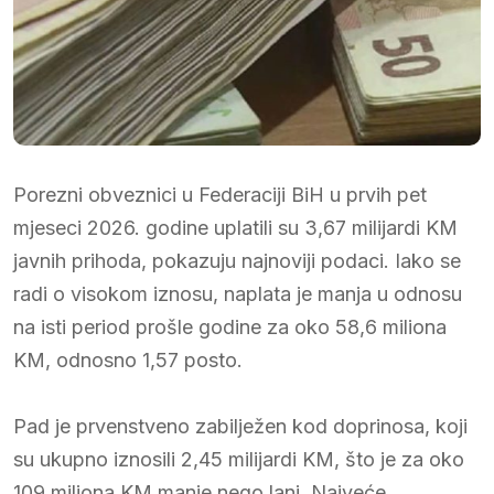
Porezni obveznici u Federaciji BiH u prvih pet
mjeseci 2026. godine uplatili su 3,67 milijardi KM
javnih prihoda, pokazuju najnoviji podaci. Iako se
radi o visokom iznosu, naplata je manja u odnosu
na isti period prošle godine za oko 58,6 miliona
KM, odnosno 1,57 posto.
Pad je prvenstveno zabilježen kod doprinosa, koji
su ukupno iznosili 2,45 milijardi KM, što je za oko
109 miliona KM manje nego lani. Najveće