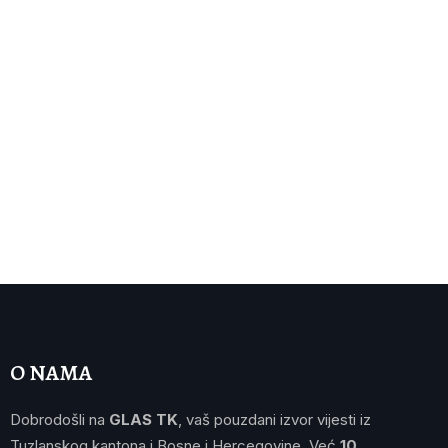
O NAMA
Dobrodošli na
GLAS TK
, vaš pouzdani izvor vijesti iz
Tuzlanskog kantona i Bosne i Hercegovine. Već
10