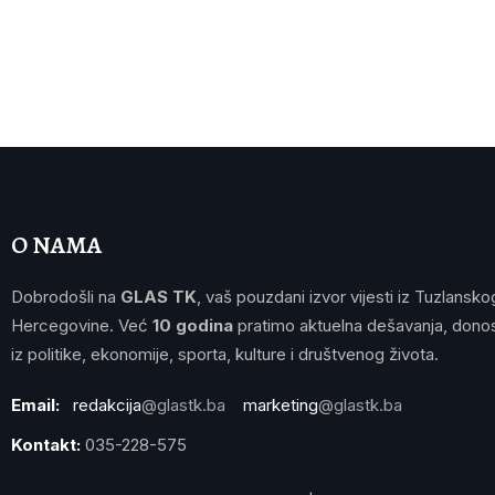
O NAMA
Dobrodošli na
GLAS TK
, vaš pouzdani izvor vijesti iz Tuzlansko
Hercegovine. Već
10 godina
pratimo aktuelna dešavanja, donos
iz politike, ekonomije, sporta, kulture i društvenog života.
Email:
redakcija
@glastk.ba
marketing
@glastk.ba
Kontakt:
035-228-575