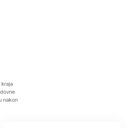
 kraja
redovne
tu nakon