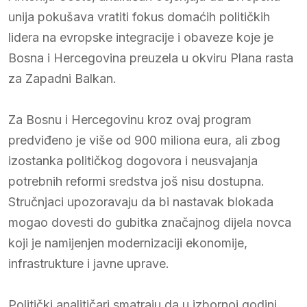
unija pokušava vratiti fokus domaćih političkih
lidera na evropske integracije i obaveze koje je
Bosna i Hercegovina preuzela u okviru Plana rasta
za Zapadni Balkan.
Za Bosnu i Hercegovinu kroz ovaj program
predviđeno je više od 900 miliona eura, ali zbog
izostanka političkog dogovora i neusvajanja
potrebnih reformi sredstva još nisu dostupna.
Stručnjaci upozoravaju da bi nastavak blokada
mogao dovesti do gubitka značajnog dijela novca
koji je namijenjen modernizaciji ekonomije,
infrastrukture i javne uprave.
Politički analitičari smatraju da u izbornoj godini