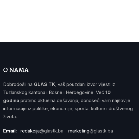
O NAMA
Dobrodošli na
GLAS TK
, vaš pouzdani izvor vijesti iz
Tuzlanskog kantona i Bosne i Hercegovine. Već
10
godina
pratimo aktuelna dešavanja, donoseći vam najnovije
informacije iz politike, ekonomije, sporta, kulture i društvenog
života.
Email:
redakcija
@glastk.ba
marketing
@glastk.ba