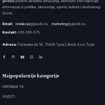
godina
pratimo aktuelna dešavanja, donoseći vam najnovije
informacije iz politike, ekonomije, sporta, kulture i društvenog
života.
Email:
redakcija
@glastk.ba
marketing
@glastk.ba
Kontakt:
035-228-575
Adresa:
Fočanska do 1A, 75000 Tuzla | Book d.o.o Tuzla
Najpopularnije kategorije
HRONIKA TK
VIJESTI