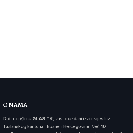
O NAMA
Dobrodošli na
GLAS TK
, vaš pouzdani izvor vijesti iz
Tuzlanskog kantona i Bosne i Hercegovine. Već
10