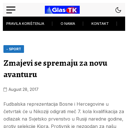
PRAVILA KORIŠTENJA
O NAMA
KONTAKT
P
- SPORT
Zmajevi se spremaju za novu
avanturu
August 28, 2017
Fudbalska reprezentacija Bosne i Hercegovine u
četvrtak će u Nikoziji odigrati meč 7. kola kvalifikacija za
odlazak na Svjetsko prvenstvo u Rusiji naredne godine,
protiv selekcije Kipra. Protivnik je nezgodan za našu