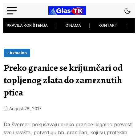
PRAVILA KORIŠTENJA
O NAMA
KONTAKT
P
- Aktuelno
Preko granice se krijumčari od
topljenog zlata do zamrznutih
ptica
August 28, 2017
Da šverceri pokušavaju preko granice ilegalno prevesti
sve i svašta, potvrđuju bh. graničari, koji su proteklih