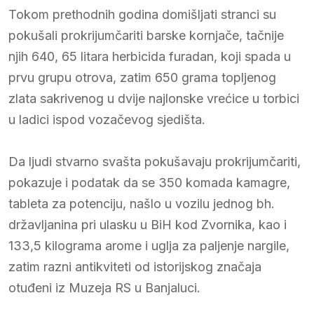
Tokom prethodnih godina domišljati stranci su
pokušali prokrijumčariti barske kornjače, tačnije
njih 640, 65 litara herbicida furadan, koji spada u
prvu grupu otrova, zatim 650 grama topljenog
zlata sakrivenog u dvije najlonske vrećice u torbici
u ladici ispod vozačevog sjedišta.
Da ljudi stvarno svašta pokušavaju prokrijumčariti,
pokazuje i podatak da se 350 komada kamagre,
tableta za potenciju, našlo u vozilu jednog bh.
državljanina pri ulasku u BiH kod Zvornika, kao i
133,5 kilograma arome i uglja za paljenje nargile,
zatim razni antikviteti od istorijskog značaja
otuđeni iz Muzeja RS u Banjaluci.