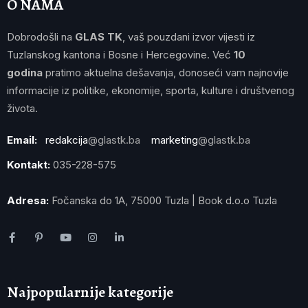
O NAMA
Dobrodošli na
GLAS TK
, vaš pouzdani izvor vijesti iz
Tuzlanskog kantona i Bosne i Hercegovine. Već
10
godina
pratimo aktuelna dešavanja, donoseći vam najnovije
informacije iz politike, ekonomije, sporta, kulture i društvenog
života.
Email:
redakcija
@glastk.ba
marketing
@glastk.ba
Kontakt:
035-228-575
Adresa:
Fočanska do 1A, 75000 Tuzla | Book d.o.o Tuzla
Najpopularnije kategorije