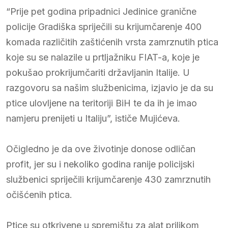
“Prije pet godina pripadnici Jedinice granične
policije Gradiška spriječili su krijumčarenje 400
komada različitih zaštićenih vrsta zamrznutih ptica
koje su se nalazile u prtljažniku FIAT-a, koje je
pokušao prokrijumčariti državljanin Italije. U
razgovoru sa našim službenicima, izjavio je da su
ptice ulovljene na teritoriji BiH te da ih je imao
namjeru prenijeti u Italiju”, ističe Mujićeva.
Očigledno je da ove životinje donose odličan
profit, jer su i nekoliko godina ranije policijski
službenici spriječili krijumčarenje 430 zamrznutih
očišćenih ptica.
Ptice su otkrivene u spremištu za alat prilikom