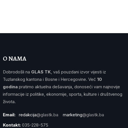
O NAMA
Dobrodošli na
GLAS TK
, vaš pouzdani izvor vijesti iz
Tuzlanskog kantona i Bosne i Hercegovine. Već
10
godina
pratimo aktuelna dešavanja, donoseći vam najnovije
informacije iz politike, ekonomije, sporta, kulture i društvenog
života.
Email:
redakcija
@glastk.ba
marketing
@glastk.ba
Kontakt:
035-228-575