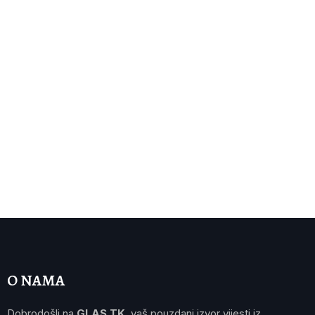
O NAMA
Dobrodošli na
GLAS TK
, vaš pouzdani izvor vijesti iz