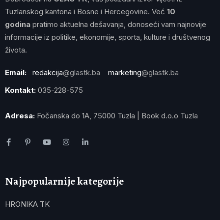
Tuzlanskog kantona i Bosne i Hercegovine. Već
10
godina
pratimo aktuelna dešavanja, donoseći vam najnovije
informacije iz politike, ekonomije, sporta, kulture i društvenog
života.
Email:
redakcija
@glastk.ba
marketing
@glastk.ba
Kontakt:
035-228-575
Adresa:
Fočanska do 1A, 75000 Tuzla | Book d.o.o Tuzla
Najpopularnije kategorije
HRONIKA TK