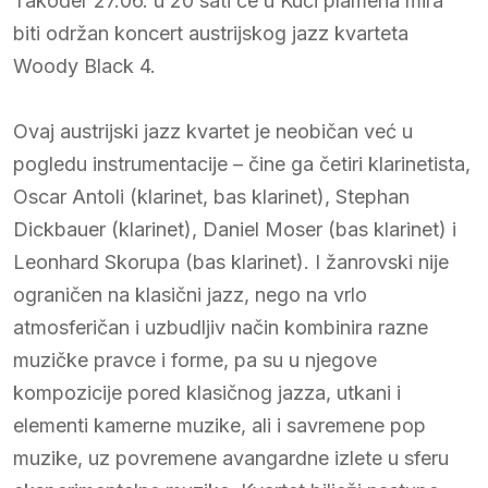
Također 27.06. u 20 sati će u Kući plamena mira
biti održan koncert austrijskog jazz kvarteta
Woody Black 4.
Ovaj austrijski jazz kvartet je neobičan već u
pogledu instrumentacije – čine ga četiri klarinetista,
Oscar Antoli (klarinet, bas klarinet), Stephan
Dickbauer (klarinet), Daniel Moser (bas klarinet) i
Leonhard Skorupa (bas klarinet). I žanrovski nije
ograničen na klasični jazz, nego na vrlo
atmosferičan i uzbudljiv način kombinira razne
muzičke pravce i forme, pa su u njegove
kompozicije pored klasičnog jazza, utkani i
elementi kamerne muzike, ali i savremene pop
muzike, uz povremene avangardne izlete u sferu