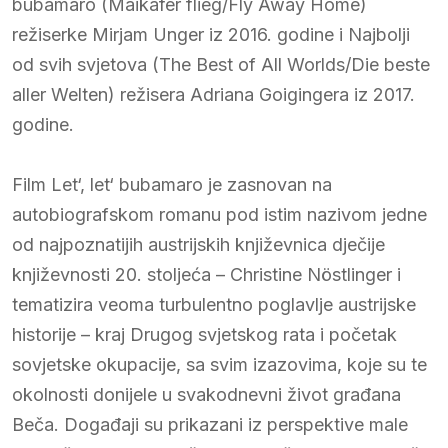
bubamaro (Maikäfer flieg/Fly Away Home)
režiserke Mirjam Unger iz 2016. godine i Najbolji
od svih svjetova (The Best of All Worlds/Die beste
aller Welten) režisera Adriana Goigingera iz 2017.
godine.
Film Let‘, let‘ bubamaro je zasnovan na
autobiografskom romanu pod istim nazivom jedne
od najpoznatijih austrijskih književnica dječije
književnosti 20. stoljeća – Christine Nöstlinger i
tematizira veoma turbulentno poglavlje austrijske
historije – kraj Drugog svjetskog rata i početak
sovjetske okupacije, sa svim izazovima, koje su te
okolnosti donijele u svakodnevni život građana
Beča. Događaji su prikazani iz perspektive male