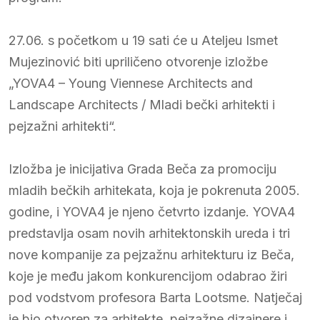
27.06. s početkom u 19 sati će u Ateljeu Ismet
Mujezinović biti upriličeno otvorenje izložbe
„YOVA4 – Young Viennese Architects and
Landscape Architects / Mladi bečki arhitekti i
pejzažni arhitekti“.
Izložba je inicijativa Grada Beča za promociju
mladih bečkih arhitekata, koja je pokrenuta 2005.
godine, i YOVA4 je njeno četvrto izdanje. YOVA4
predstavlja osam novih arhitektonskih ureda i tri
nove kompanije za pejzažnu arhitekturu iz Beča,
koje je među jakom konkurencijom odabrao žiri
pod vodstvom profesora Barta Lootsme. Natječaj
je bio otvoren za arhitekte, pejzažne dizajnere i