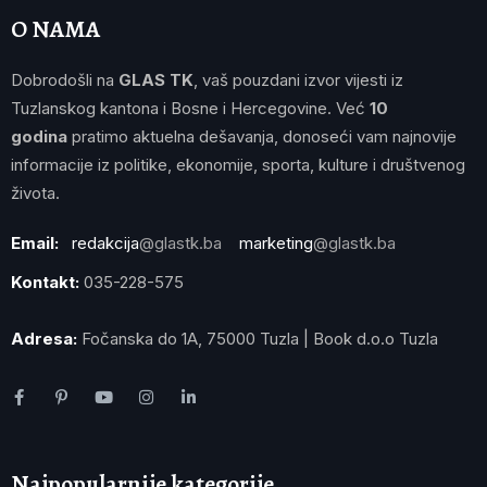
O NAMA
Dobrodošli na
GLAS TK
, vaš pouzdani izvor vijesti iz
Tuzlanskog kantona i Bosne i Hercegovine. Već
10
godina
pratimo aktuelna dešavanja, donoseći vam najnovije
informacije iz politike, ekonomije, sporta, kulture i društvenog
života.
Email:
redakcija
@glastk.ba
marketing
@glastk.ba
Kontakt:
035-228-575
Adresa:
Fočanska do 1A, 75000 Tuzla | Book d.o.o Tuzla
Najpopularnije kategorije