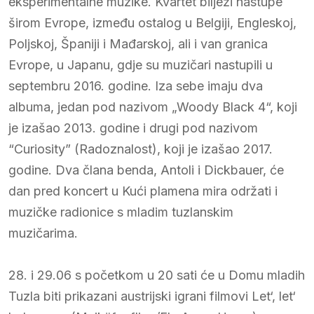
eksperimentalne muzike. Kvartet bilježi nastupe
širom Evrope, između ostalog u Belgiji, Engleskoj,
Poljskoj, Španiji i Mađarskoj, ali i van granica
Evrope, u Japanu, gdje su muzičari nastupili u
septembru 2016. godine. Iza sebe imaju dva
albuma, jedan pod nazivom „Woody Black 4“, koji
je izašao 2013. godine i drugi pod nazivom
“Curiosity” (Radoznalost), koji je izašao 2017.
godine. Dva člana benda, Antoli i Dickbauer, će
dan pred koncert u Kući plamena mira održati i
muzičke radionice s mladim tuzlanskim
muzičarima.
28. i 29.06 s početkom u 20 sati će u Domu mladih
Tuzla biti prikazani austrijski igrani filmovi Let‘, let‘