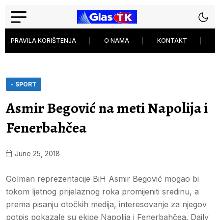
PRAVILA KORIŠTENJA
O NAMA
KONTAKT
P
- SPORT
Asmir Begović na meti Napolija i
Fenerbahčea
June 25, 2018
Golman reprezentacije BiH Asmir Begović mogao bi
tokom ljetnog prijelaznog roka promijeniti sredinu, a
prema pisanju otočkih medija, interesovanje za njegov
potpis pokazale su ekipe Napolija i Fenerbahčea. Daily