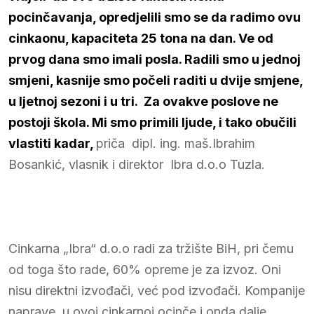
pocinčavanja, opredjelili smo se da radimo ovu
cinkaonu, kapaciteta 25 tona na dan. Ve od
prvog dana smo imali posla. Radili smo u jednoj
smjeni, kasnije smo počeli raditi u dvije smjene,
u ljetnoj sezoni i u tri. Za ovakve poslove ne
postoji škola. Mi smo primili ljude, i tako obučili
vlastiti kadar,
priča dipl. ing. maš.Ibrahim
Bosankić, vlasnik i direktor Ibra d.o.o Tuzla.
Cinkarna „Ibra“ d.o.o radi za tržište BiH, pri čemu
od toga što rade, 60% opreme je za izvoz. Oni
nisu direktni izvođači, već pod izvođači. Kompanije
naprave, u ovoj cinkarnoj ocinče i onda dalje