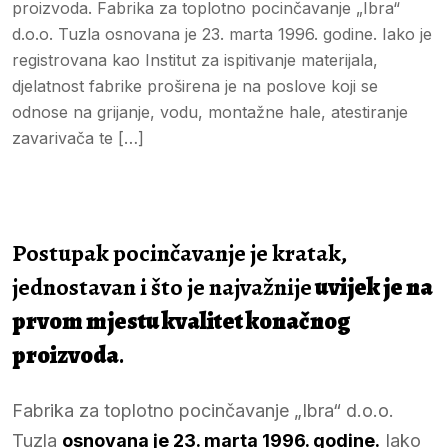
proizvoda. Fabrika za toplotno pocinčavanje „Ibra“
d.o.o. Tuzla osnovana je 23. marta 1996. godine. Iako je
registrovana kao Institut za ispitivanje materijala,
djelatnost fabrike proširena je na poslove koji se
odnose na grijanje, vodu, montažne hale, atestiranje
zavarivača te […]
Postupak pocinčavanje je kratak,
jednostavan i što je najvažnije
uvijek je na
prvom mjestu kvalitet konačnog
proizvoda
.
Fabrika za toplotno pocinčavanje „Ibra“ d.o.o.
Tuzla
osnovana je 23. marta 1996. godine
.
Iako