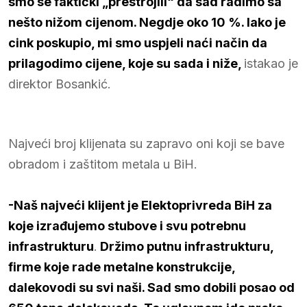
smo se faktički „prestrojili“ da sad radimo sa
nešto nižom cijenom. Negdje oko 10 %. Iako je
cink poskupio, mi smo uspjeli naći način da
prilagodimo cijene, koje su sada i niže,
istakao je
direktor Bosankić.
Najveći broj klijenata su zapravo oni koji se bave
obradom i zaštitom metala u BiH.
-Naš najveći klijent je Elektoprivreda BiH za
koje izrađujemo stubove i svu potrebnu
infrastrukturu
.
Držimo putnu infrastrukturu,
firme koje rade metalne konstrukcije,
dalekovodi su svi naši. Sad smo dobili posao od