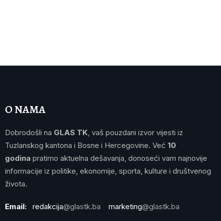
O NAMA
Dobrodošli na
GLAS TK
, vaš pouzdani izvor vijesti iz
Tuzlanskog kantona i Bosne i Hercegovine. Već
10
godina
pratimo aktuelna dešavanja, donoseći vam najnovije
informacije iz politike, ekonomije, sporta, kulture i društvenog
života.
Email:
redakcija
@glastk.ba
marketing
@glastk.ba