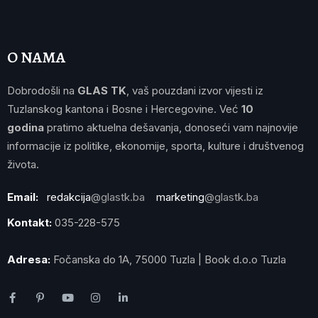
O NAMA
Dobrodošli na
GLAS TK
, vaš pouzdani izvor vijesti iz
Tuzlanskog kantona i Bosne i Hercegovine. Već
10
godina
pratimo aktuelna dešavanja, donoseći vam najnovije
informacije iz politike, ekonomije, sporta, kulture i društvenog
života.
Email:
redakcija
@glastk.ba
marketing
@glastk.ba
Kontakt:
035-228-575
Adresa:
Fočanska do 1A, 75000 Tuzla | Book d.o.o Tuzla