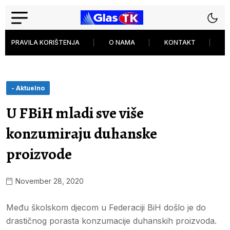
PRAVILA KORIŠTENJA
O NAMA
KONTAKT
P
- Aktuelno
U FBiH mladi sve više
konzumiraju duhanske
proizvode
November 28, 2020
Među školskom djecom u Federaciji BiH došlo je do
drastičnog porasta konzumacije duhanskih proizvoda.