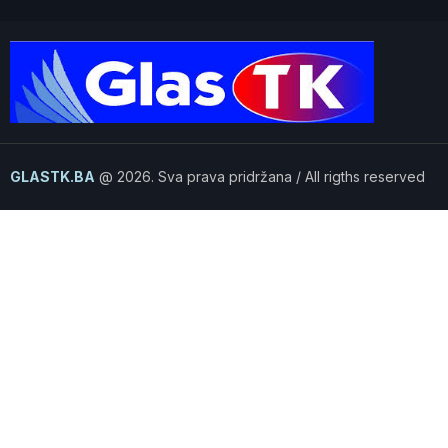
GLASTK.BA
@ 2026. Sva prava pridržana / All rigths reserved