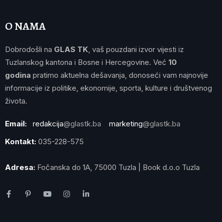
O NAMA
Dobrodošli na
GLAS TK
, vaš pouzdani izvor vijesti iz
Tuzlanskog kantona i Bosne i Hercegovine. Već
10
godina
pratimo aktuelna dešavanja, donoseći vam najnovije
informacije iz politike, ekonomije, sporta, kulture i društvenog
života.
Email:
redakcija
@glastk.ba
marketing
@glastk.ba
Kontakt:
035-228-575
Adresa:
Fočanska do 1A, 75000 Tuzla | Book d.o.o Tuzla