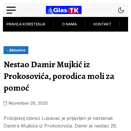
PRAVILA KORIŠTENJA
O NAMA
KONTAKT
P
- Aktuelno
Nestao Damir Mujkić iz
Prokosovića, porodica moli za
pomoć
November 28, 2020
Policijskoj stanici Lukavac je prijavljen je nestanak
Damira Mujkića iz Prokosovića. Damir je nestao 26.