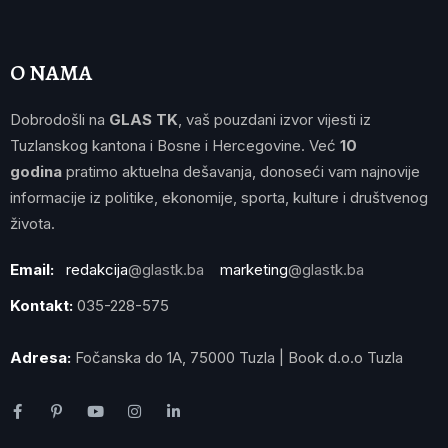
O NAMA
Dobrodošli na
GLAS TK
, vaš pouzdani izvor vijesti iz
Tuzlanskog kantona i Bosne i Hercegovine. Već
10
godina
pratimo aktuelna dešavanja, donoseći vam najnovije
informacije iz politike, ekonomije, sporta, kulture i društvenog
života.
Email:
redakcija
@glastk.ba
marketing
@glastk.ba
Kontakt:
035-228-575
Adresa:
Fočanska do 1A, 75000 Tuzla | Book d.o.o Tuzla