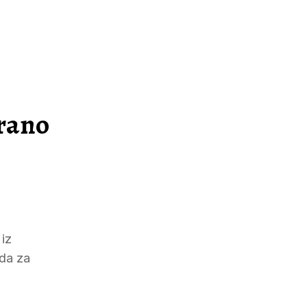
irano
 iz
ada za