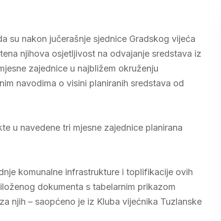
 da su nakon jučerašnje sjednice Gradskog vijeća
tena njihova osjetljivost na odvajanje sredstava iz
mjesne zajednice u najbližem okruženju
nim navodima o visini planiranih sredstava od
te u navedene tri mjesne zajednice planirana
nje komunalne infrastrukture i toplifikacije ovih
 priloženog dokumenta s tabelarnim prikazom
 za njih – saopćeno je iz Kluba vijećnika Tuzlanske