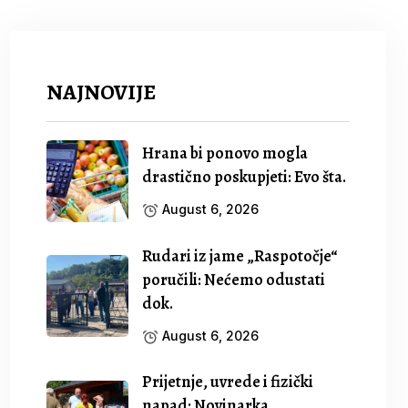
NAJNOVIJE
Hrana bi ponovo mogla
drastično poskupjeti: Evo šta.
August 6, 2026
Rudari iz jame „Raspotočje“
poručili: Nećemo odustati
dok.
August 6, 2026
Prijetnje, uvrede i fizički
napad: Novinarka