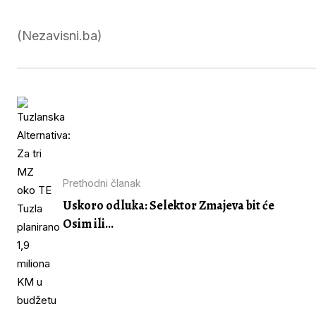
(Nezavisni.ba)
Prethodni članak
Uskoro odluka: Selektor Zmajeva bit će
Osim ili...