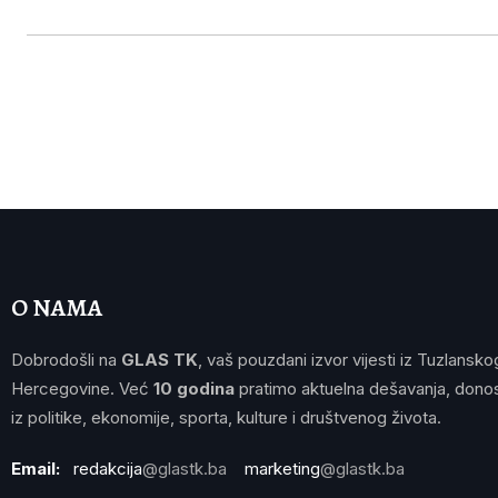
O NAMA
Dobrodošli na
GLAS TK
, vaš pouzdani izvor vijesti iz Tuzlansko
Hercegovine. Već
10 godina
pratimo aktuelna dešavanja, donos
iz politike, ekonomije, sporta, kulture i društvenog života.
Email:
redakcija
@glastk.ba
marketing
@glastk.ba