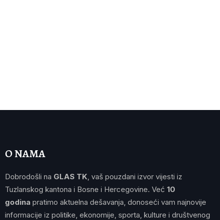
O NAMA
Dobrodošli na
GLAS TK
, vaš pouzdani izvor vijesti iz
Tuzlanskog kantona i Bosne i Hercegovine. Već
10
godina
pratimo aktuelna dešavanja, donoseći vam najnovije
informacije iz politike, ekonomije, sporta, kulture i društvenog