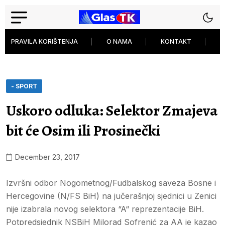
PRAVILA KORIŠTENJA
O NAMA
KONTAKT
P
- SPORT
Uskoro odluka: Selektor Zmajeva
bit će Osim ili Prosinečki
December 23, 2017
Izvršni odbor Nogometnog/Fudbalskog saveza Bosne i
Hercegovine (N/FS BiH) na jučerašnjoj sjednici u Zenici
nije izabrala novog selektora “A“ reprezentacije BiH.
Potpredsjednik NSBiH Milorad Sofrenić za AA je kazao