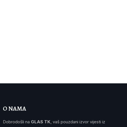
O NAMA
Dobrodošli na
GLAS TK
, vaš pouzdani izvor vijesti iz