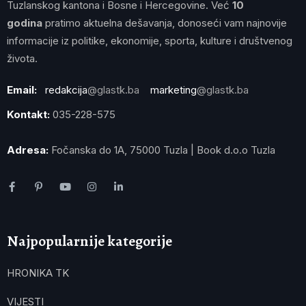
Tuzlanskog kantona i Bosne i Hercegovine. Već
10
godina
pratimo aktuelna dešavanja, donoseći vam najnovije
informacije iz politike, ekonomije, sporta, kulture i društvenog
života.
Email:
redakcija
@glastk.ba
marketing
@glastk.ba
Kontakt:
035-228-575
Adresa:
Fočanska do 1A, 75000 Tuzla | Book d.o.o Tuzla
Najpopularnije kategorije
HRONIKA TK
VIJESTI