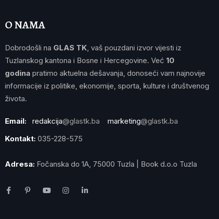
O NAMA
Dobrodošli na
GLAS TK
, vaš pouzdani izvor vijesti iz
Tuzlanskog kantona i Bosne i Hercegovine. Već
10
godina
pratimo aktuelna dešavanja, donoseći vam najnovije
informacije iz politike, ekonomije, sporta, kulture i društvenog
života.
Email:
redakcija
@glastk.ba
marketing
@glastk.ba
Kontakt:
035-228-575
Adresa:
Fočanska do 1A, 75000 Tuzla | Book d.o.o Tuzla