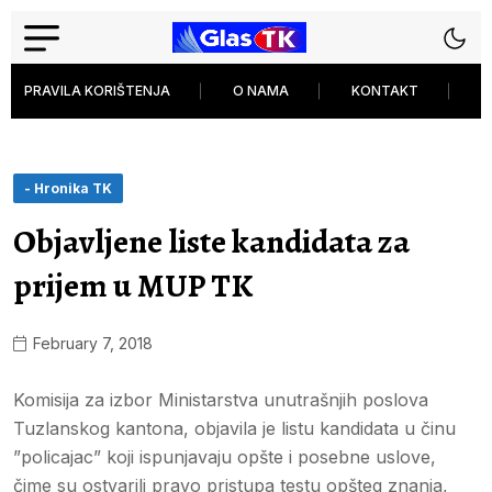
PRAVILA KORIŠTENJA
O NAMA
KONTAKT
P
- Hronika TK
Objavljene liste kandidata za
prijem u MUP TK
February 7, 2018
Komisija za izbor Ministarstva unutrašnjih poslova
Tuzlanskog kantona, objavila je listu kandidata u činu
”policajac” koji ispunjavaju opšte i posebne uslove,
čime su ostvarili pravo pristupa testu opšteg znanja,