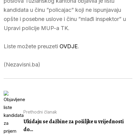
poslova Tuzlanskog kantona objavila je listu
kandidata u činu ”policajac” koji ne ispunjavaju
opšte i posebne uslove i činu ”mlađi inspektor” u
Upravi policije MUP-a TK.
Liste možete preuzeti
OVDJE
.
(Nezavisni.ba)
Prethodni članak
Ukidaju se dažbine za pošiljke u vrijednosti
do...