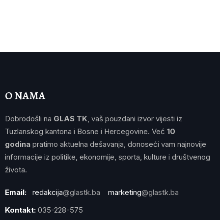
O NAMA
Dobrodošli na
GLAS TK
, vaš pouzdani izvor vijesti iz
Tuzlanskog kantona i Bosne i Hercegovine. Već
10
godina
pratimo aktuelna dešavanja, donoseći vam najnovije
informacije iz politike, ekonomije, sporta, kulture i društvenog
života.
Email:
redakcija
@glastk.ba
marketing
@glastk.ba
Kontakt:
035-228-575