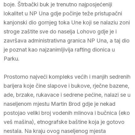
boje. Štrbački buk je trenutno najposjećeniji
lokalitet u NP Una gdje počinje teže pristupačni
kanjonski dio gornjeg toka Une koji se nalaziu zoni
stroge zaštite sve do naselja Lohovo gdje je i
završava administrativna granica NP Una, a taj dio
je poznat kao najzanimljivija rafting dionica u
Parku.
Prostorno najveći kompleks većih i manjih sedrenih
barijera koje čine slapove i bukove, rječne bazene,
ade, brzake, rukavace i sedrene pećine, nalazi se u
naseljenom mjestu Martin Brod gdje je nekad
postojao veliki broj vodenih mlinova i bučnica (eko
veš mašina), etnografske baštine koja je gotovo
nestala. Na kraju ovog naseljenog mjesta