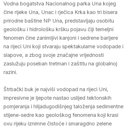
Vodna bogatstva Nacionalnog parka Una kojeg
čine rijeke Una, Unac i rječica Krka kao tri bisera
prirodne baštine NP Una, predstavljaju osobitu
geološku i hidrološku kršku pojavu čiji temeljni
fenomen čine zanimljivi kanjoni i sedrene barijere
na rijeci Uni koji stvaraju spektakularne vodopade i
slapove, a zbog svoje značajne vrijednosti
zaslužuju poseban tretman i zaštitu na globalnoj
razini.
Štrbački buk je najviši vodopad na rijeci Uni,
impresivne je ljepote nastao uslijed tektonskih
pomjeranja i hiljadugodišnjeg taloženja sedimentne
stijene-sedre kao geološkog fenomena koji krasi
ovu rijeku iznimne čistoće i smaragdno zelene