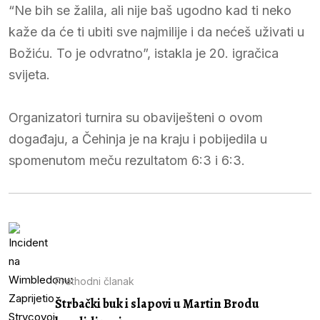
“Ne bih se žalila, ali nije baš ugodno kad ti neko
kaže da će ti ubiti sve najmilije i da nećeš uživati u
Božiću. To je odvratno”, istakla je 20. igračica
svijeta.
Organizatori turnira su obaviješteni o ovom
događaju, a Čehinja je na kraju i pobijedila u
spomenutom meču rezultatom 6:3 i 6:3.
Prethodni članak
Štrbački buk i slapovi u Martin Brodu