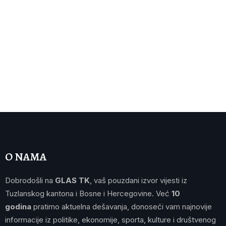
O NAMA
Dobrodošli na
GLAS TK
, vaš pouzdani izvor vijesti iz
Tuzlanskog kantona i Bosne i Hercegovine. Već
10
godina
pratimo aktuelna dešavanja, donoseći vam najnovije
informacije iz politike, ekonomije, sporta, kulture i društvenog