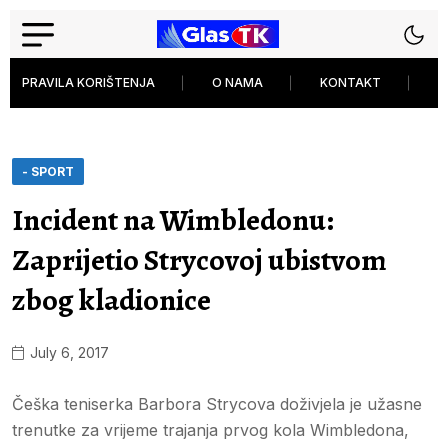
PRAVILA KORIŠTENJA
O NAMA
KONTAKT
P
- SPORT
Incident na Wimbledonu:
Zaprijetio Strycovoj ubistvom
zbog kladionice
July 6, 2017
Češka teniserka Barbora Strycova doživjela je užasne
trenutke za vrijeme trajanja prvog kola Wimbledona,