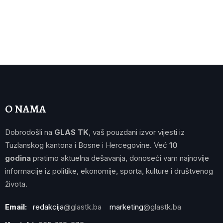
O NAMA
Dobrodošli na
GLAS TK
, vaš pouzdani izvor vijesti iz
Tuzlanskog kantona i Bosne i Hercegovine. Već
10
godina
pratimo aktuelna dešavanja, donoseći vam najnovije
informacije iz politike, ekonomije, sporta, kulture i društvenog
života.
Email:
redakcija
@glastk.ba
marketing
@glastk.ba