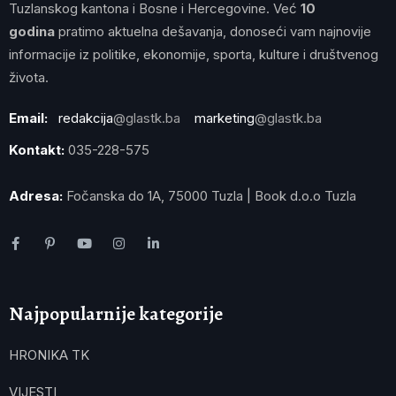
Tuzlanskog kantona i Bosne i Hercegovine. Već
10
godina
pratimo aktuelna dešavanja, donoseći vam najnovije
informacije iz politike, ekonomije, sporta, kulture i društvenog
života.
Email:
redakcija
@glastk.ba
marketing
@glastk.ba
Kontakt:
035-228-575
Adresa:
Fočanska do 1A, 75000 Tuzla | Book d.o.o Tuzla
Najpopularnije kategorije
HRONIKA TK
VIJESTI