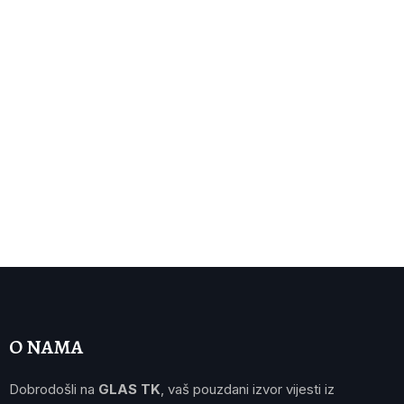
O NAMA
Dobrodošli na
GLAS TK
, vaš pouzdani izvor vijesti iz