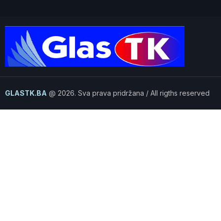
GLASTK.BA
@ 2026. Sva prava pridržana / All rigths reserved