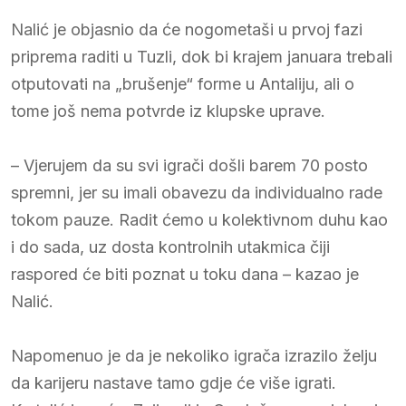
Nalić je objasnio da će nogometaši u prvoj fazi
priprema raditi u Tuzli, dok bi krajem januara trebali
otputovati na „brušenje“ forme u Antaliju, ali o
tome još nema potvrde iz klupske uprave.
– Vjerujem da su svi igrači došli barem 70 posto
spremni, jer su imali obavezu da individualno rade
tokom pauze. Radit ćemo u kolektivnom duhu kao
i do sada, uz dosta kontrolnih utakmica čiji
raspored će biti poznat u toku dana – kazao je
Nalić.
Napomenuo je da je nekoliko igrača izrazilo želju
da karijeru nastave tamo gdje će više igrati.