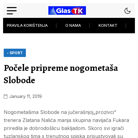
PRAVILA KORIŠTENJA
O NAMA
KONTAKT
P
- SPORT
Počele pripreme nogometaša
Slobode
January 11, 2019
Nogometašima Slobode na jučerašnjoj„prozivci“
trenera Zlatana Nalića manja skupina navijača Fukara
priredila je dobrodošlicu bakljadom. Skoro svi igrači
tuzlanskog tima s trenutnog spiska prisustvovali su