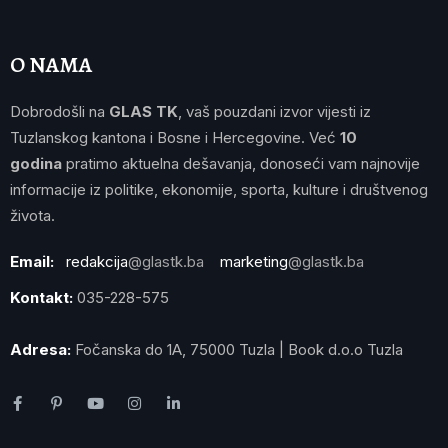
O NAMA
Dobrodošli na
GLAS TK
, vaš pouzdani izvor vijesti iz
Tuzlanskog kantona i Bosne i Hercegovine. Već
10
godina
pratimo aktuelna dešavanja, donoseći vam najnovije
informacije iz politike, ekonomije, sporta, kulture i društvenog
života.
Email:
redakcija
@glastk.ba
marketing
@glastk.ba
Kontakt:
035-228-575
Adresa:
Fočanska do 1A, 75000 Tuzla | Book d.o.o Tuzla