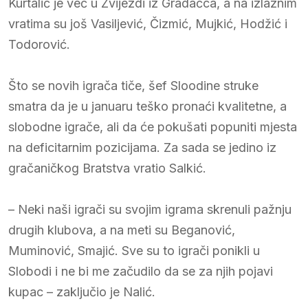
Kurtalić je već u Zvijezdi iz Gradačca, a na izlaznim
vratima su još Vasiljević, Čizmić, Mujkić, Hodžić i
Todorović.
Što se novih igrača tiče, šef Sloodine struke
smatra da je u januaru teško pronaći kvalitetne, a
slobodne igrače, ali da će pokušati popuniti mjesta
na deficitarnim pozicijama. Za sada se jedino iz
gračaničkog Bratstva vratio Salkić.
– Neki naši igrači su svojim igrama skrenuli pažnju
drugih klubova, a na meti su Beganović,
Muminović, Smajić. Sve su to igrači ponikli u
Slobodi i ne bi me začudilo da se za njih pojavi
kupac – zaključio je Nalić.