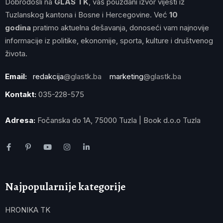
Dobrodošli na
GLAS TK
, vaš pouzdani izvor vijesti iz
Tuzlanskog kantona i Bosne i Hercegovine. Već
10
godina
pratimo aktuelna dešavanja, donoseći vam najnovije
informacije iz politike, ekonomije, sporta, kulture i društvenog
života.
Email:
redakcija
@glastk.ba
marketing
@glastk.ba
Kontakt:
035-228-575
Adresa:
Fočanska do 1A, 75000 Tuzla | Book d.o.o Tuzla
Najpopularnije kategorije
HRONIKA TK