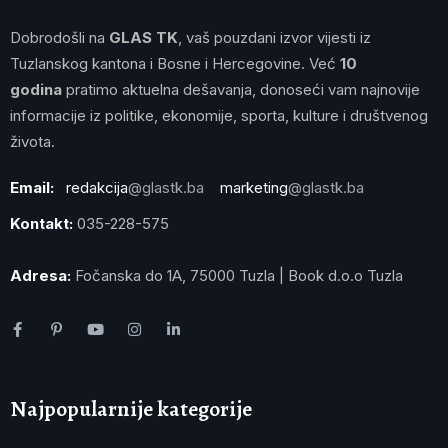
Dobrodošli na
GLAS TK
, vaš pouzdani izvor vijesti iz
Tuzlanskog kantona i Bosne i Hercegovine. Već
10
godina
pratimo aktuelna dešavanja, donoseći vam najnovije
informacije iz politike, ekonomije, sporta, kulture i društvenog
života.
Email:
redakcija
@glastk.ba
marketing
@glastk.ba
Kontakt:
035-228-575
Adresa:
Fočanska do 1A, 75000 Tuzla | Book d.o.o Tuzla
Najpopularnije kategorije