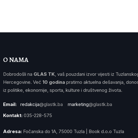
O NAMA
Dobrodošli na
GLAS TK
, vaš pouzdani izvor vijesti iz Tuzlansko
Hercegovine. Već
10 godina
pratimo aktuelna dešavanja, donos
iz politike, ekonomije, sporta, kulture i društvenog života.
Email:
redakcija
@glastk.ba
marketing
@glastk.ba
Kontakt:
035-228-575
Adresa:
Fočanska do 1A, 75000 Tuzla | Book d.o.o Tuzla