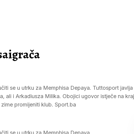
saigrača
jučiti se u utrku za Memphisa Depaya. Tuttosport javlj
 ali i Arkadiusza Milika. Obojici ugovor istječe na kr
 zime promijeniti klub. Sport.ba
jučiti se u utrku za Memphisa Depaya.