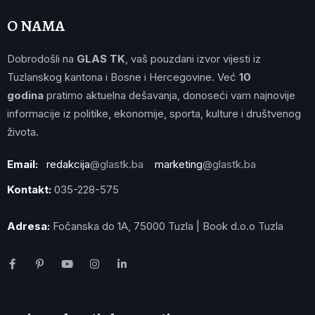
O NAMA
Dobrodošli na
GLAS TK
, vaš pouzdani izvor vijesti iz
Tuzlanskog kantona i Bosne i Hercegovine. Već
10
godina
pratimo aktuelna dešavanja, donoseći vam najnovije
informacije iz politike, ekonomije, sporta, kulture i društvenog
života.
Email:
redakcija
@glastk.ba
marketing
@glastk.ba
Kontakt:
035-228-575
Adresa:
Fočanska do 1A, 75000 Tuzla | Book d.o.o Tuzla