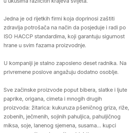
u ukusima različitih krajeva svijeta.
Jedna je od rijetkih firmi koja doprinosi zaštiti
zdravlja potrošača na način da posjeduje i radi po
ISO HACCP standardima, koji garantuju sigurnost
hrane u svim fazama proizvodnje.
U kompaniji je stalno zaposleno deset radnika. Na
privremene poslove angažuju dodatno osoblje.
Sve začinske proizvode poput bibera, slatke i ljute
paprike, origana, cimeta i mnogih drugih
proizvoda: žitarica: kukuruza pšeničnog griza, riže,
zobenih, ječmenih, sojinih pahuljica, pahuljičnog
miksa, soje, lanenog sjemena, susama… kupci