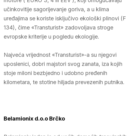
motore ( EURO 3, 4 ili EEV ), koji omogućavaju
učinkovitije sagorijevanje goriva, a u klima
uređajima se koriste isključivo ekološki plinovi (F
134), čime «Transturist» zadovoljava stroge
evropske kriterije u pogledu ekologije.
Najveća vrijednost «Transturist»-a su njegovi
uposlenici, dobri majstori svog zanata, iza kojih
stoje miloni bezbjedno i udobno pređenih
kilometara, te stotine hiljada prevezenih putnika.
Belamionix d.o.o Brčko