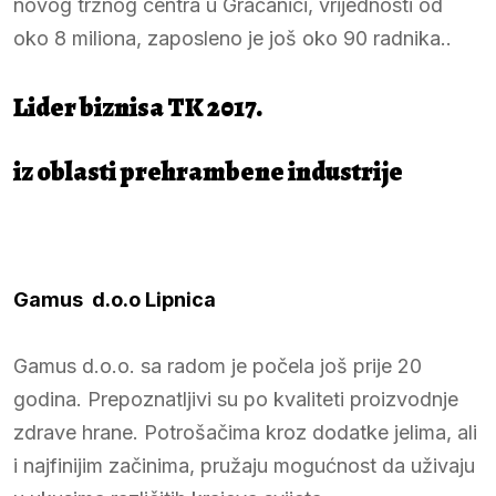
novog tržnog centra u Gračanici, vrijednosti od
oko 8 miliona, zaposleno je još oko 90 radnika..
Lider biznisa TK 2017.
iz oblasti prehrambene industrije
Gamus d.o.o Lipnica
Gamus d.o.o. sa radom je počela još prije 20
godina. Prepoznatljivi su po kvaliteti proizvodnje
zdrave hrane. Potrošačima kroz dodatke jelima, ali
i najfinijim začinima, pružaju mogućnost da uživaju