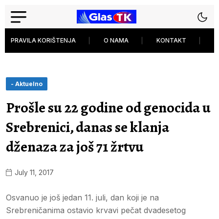
PRAVILA KORIŠTENJA
O NAMA
KONTAKT
P
- Aktuelno
Prošle su 22 godine od genocida u
Srebrenici, danas se klanja
dženaza za još 71 žrtvu
July 11, 2017
Osvanuo je još jedan 11. juli, dan koji je na
Srebreničanima ostavio krvavi pečat dvadesetog