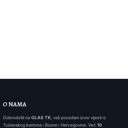
O NAMA
Dobrodošli na
GLAS TK
, vaš pouzdani izvor vijesti iz
Tuzlanskog kantona i Bosne i Hercegovine. Već
10