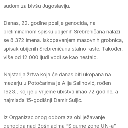
sudom za bivšu Jugoslaviju.
Danas, 22. godine poslije genocida, na
preliminarnom spisku ubijenih Srebreničana nalazi
se 8.372 imena. Iskopavanjem masovnih grobnica,
spisak ubijenih Srebreničana stalno raste. Također,
više od 12.000 ljudi vodi se kao nestalo.
Najstarija žrtva koja će danas biti ukopana na
mezarju u Potočarima je Alija Salihović, rođen
1923., koji je u vrijeme ubistva imao 72 godine, a
najmlađa 15-godišnji Damir Suljić.
Iz Organizacionog odbora za obilježavanje
genocida nad Bošnjacima “Sigurne zone UN-a”