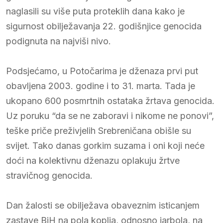
naglasili su više puta proteklih dana kako je
sigurnost obilježavanja 22. godišnjice genocida
podignuta na najviši nivo.
Podsjećamo, u Potočarima je dženaza prvi put
obavljena 2003. godine i to 31. marta. Tada je
ukopano 600 posmrtnih ostataka žrtava genocida.
Uz poruku “da se ne zaboravi i nikome ne ponovi”,
teške priče preživjelih Srebreničana obišle su
svijet. Tako danas gorkim suzama i oni koji neće
doći na kolektivnu dženazu oplakuju žrtve
stravičnog genocida.
Dan žalosti se obilježava obaveznim isticanjem
zastave BiH na pola koplja, odnosno jarbola, na