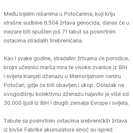
Među bijelim nišanima u Potočarima, koji kriju
strašne sudbine 6.504 žrtava genocida, danas će u
mezare biti spušten još 71 tabut sa posmrtnim
ostacima stradalih Srebreničana.
Kao i svake godine, stradalim žrtvama će porodice,
brojni učesnici marša mira te visoke zvanice iz BiH
i svijeta klanjati dženazu u Memorijalnom centru
Potočari, gdje će biti obavljen i ukop. Dolazak na
ovogodišnju kolektivnu dženazu najavilo je više od
30.000 ljudi iz BiH i drugih zemalja Evrope i svijeta.
Tabute sa posmrtnim ostacima srebreničkih žrtava
iz bivše Fabrike akumulatora sinoć su ispred