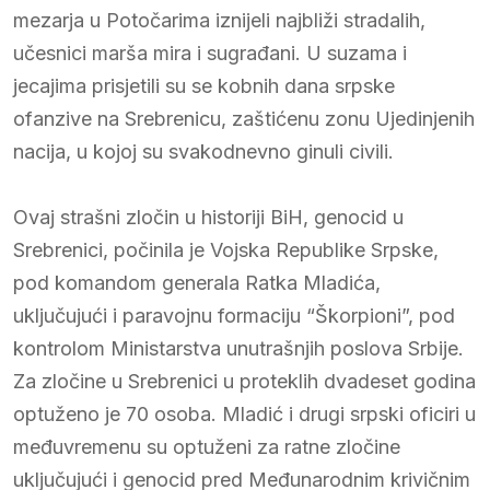
mezarja u Potočarima iznijeli najbliži stradalih,
učesnici marša mira i sugrađani. U suzama i
jecajima prisjetili su se kobnih dana srpske
ofanzive na Srebrenicu, zaštićenu zonu Ujedinjenih
nacija, u kojoj su svakodnevno ginuli civili.
Ovaj strašni zločin u historiji BiH, genocid u
Srebrenici, počinila je Vojska Republike Srpske,
pod komandom generala Ratka Mladića,
uključujući i paravojnu formaciju “Škorpioni”, pod
kontrolom Ministarstva unutrašnjih poslova Srbije.
Za zločine u Srebrenici u proteklih dvadeset godina
optuženo je 70 osoba. Mladić i drugi srpski oficiri u
međuvremenu su optuženi za ratne zločine
uključujući i genocid pred Međunarodnim krivičnim