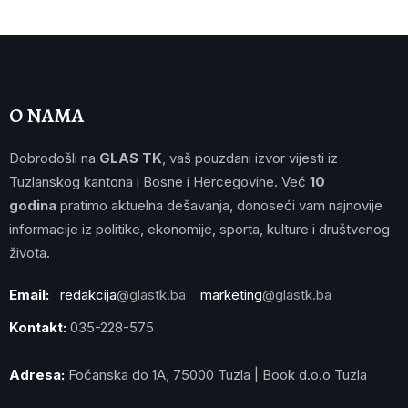
O NAMA
Dobrodošli na
GLAS TK
, vaš pouzdani izvor vijesti iz
Tuzlanskog kantona i Bosne i Hercegovine. Već
10
godina
pratimo aktuelna dešavanja, donoseći vam najnovije
informacije iz politike, ekonomije, sporta, kulture i društvenog
života.
Email:
redakcija
@glastk.ba
marketing
@glastk.ba
Kontakt:
035-228-575
Adresa:
Fočanska do 1A, 75000 Tuzla | Book d.o.o Tuzla