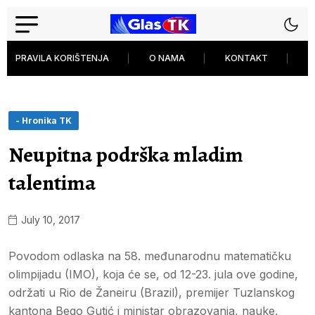
PRAVILA KORIŠTENJA
O NAMA
KONTAKT
P
- Hronika TK
Neupitna podrška mladim
talentima
July 10, 2017
Povodom odlaska na 58. međunarodnu matematičku
olimpijadu (IMO), koja će se, od 12-23. jula ove godine,
održati u Rio de Žaneiru (Brazil), premijer Tuzlanskog
kantona Bego Gutić i ministar obrazovanja, nauke,