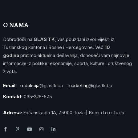
O NAMA
Dobrodošli na
GLAS TK
, vaš pouzdani izvor vijesti iz
Tuzlanskog kantona i Bosne i Hercegovine. Već
10
godina
pratimo aktuelna dešavanja, donoseći vam najnovije
informacije iz politike, ekonomije, sporta, kulture i društvenog
života.
Email:
redakcija
@glastk.ba
marketing
@glastk.ba
Kontakt:
035-228-575
Adresa:
Fočanska do 1A, 75000 Tuzla | Book d.o.o Tuzla