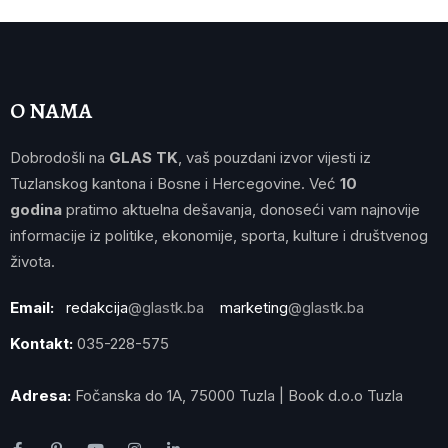
O NAMA
Dobrodošli na
GLAS TK
, vaš pouzdani izvor vijesti iz
Tuzlanskog kantona i Bosne i Hercegovine. Već
10
godina
pratimo aktuelna dešavanja, donoseći vam najnovije
informacije iz politike, ekonomije, sporta, kulture i društvenog
života.
Email:
redakcija
@glastk.ba
marketing
@glastk.ba
Kontakt:
035-228-575
Adresa:
Fočanska do 1A, 75000 Tuzla | Book d.o.o Tuzla