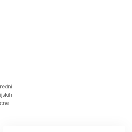
redni
ijskih
etne