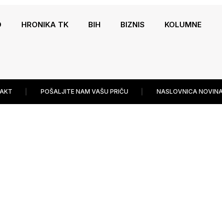
O
HRONIKA TK
BIH
BIZNIS
KOLUMNE
AKT
POŠALJITE NAM VAŠU PRIČU
NASLOVNICA NOVINA