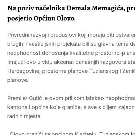
Na poziv načelnika Đemala Memagića, pr
posjetio Općinu Olovo.
Privredni razvoj i preduslovi koji moraju biti ostvareni
drugih investicijskih projekata bili su glavna tema 
neophodnost donošenja kvalitetne prostorno-plans
Imajući ovo u vidu akcenat današnjih razgovora stav
Hercegovine, prostorne planove Tuzlanskog i Zeni
planove.
Premijer Gutić je ovom prilikom istakao neophodn
kantona i općina koje graniče, a sve s ciljem zajedni
radnih mjesta.
„Olovo graniči sa općinom Kladanj u Tuzlanskom ka