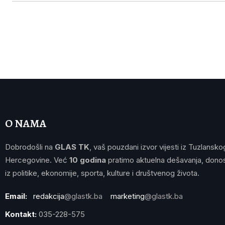
O NAMA
Dobrodošli na
GLAS TK
, vaš pouzdani izvor vijesti iz Tuzlansko
Hercegovine. Već
10 godina
pratimo aktuelna dešavanja, donos
iz politike, ekonomije, sporta, kulture i društvenog života.
Email:
redakcija
@glastk.ba
marketing
@glastk.ba
Kontakt:
035-228-575