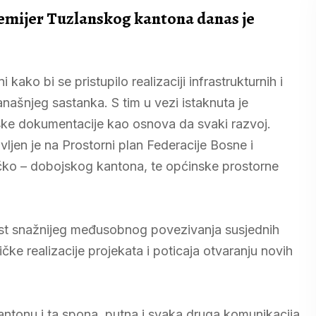
emijer Tuzlanskog kantona danas je
 kako bi se pristupilo realizaciji infrastrukturnih i
današnjeg sastanka. S tim u vezi istaknuta je
ke dokumentacije kao osnova da svaki razvoj.
ljen je na Prostorni plan Federacije Bosne i
čko – dobojskog kantona, te općinske prostorne
ost snažnijeg međusobnog povezivanja susjednih
čke realizacije projekata i poticaja otvaranju novih
ntonu i ta spona, putna i svaka druga komunikacija