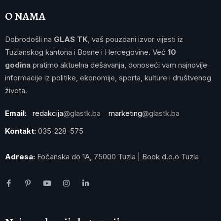
O NAMA
Dobrodošli na
GLAS TK
, vaš pouzdani izvor vijesti iz
Tuzlanskog kantona i Bosne i Hercegovine. Već
10
godina
pratimo aktuelna dešavanja, donoseći vam najnovije
informacije iz politike, ekonomije, sporta, kulture i društvenog
života.
Email:
redakcija
@glastk.ba
marketing
@glastk.ba
Kontakt:
035-228-575
Adresa:
Fočanska do 1A, 75000 Tuzla | Book d.o.o Tuzla